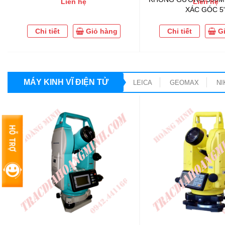
Liên hệ
Liên hệ
XÁC GÓC 5
Chi tiết
Giỏ hàng
Chi tiết
G
MÁY KINH VĨ ĐIỆN TỬ
LEICA
GEOMAX
NI