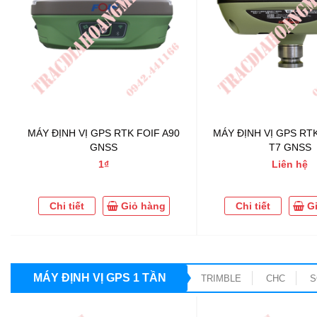
MÁY ĐỊNH VỊ GPS RTK FOIF A90
MÁY ĐỊNH VỊ GPS RT
GNSS
T7 GNSS
1₫
Liên hệ
Chi tiết
Giỏ hàng
Chi tiết
G
MÁY ĐỊNH VỊ GPS 1 TẦN
TRIMBLE
CHC
S