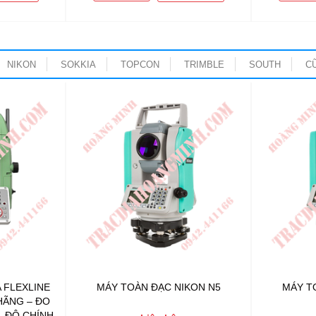
NIKON
SOKKIA
TOPCON
TRIMBLE
SOUTH
C
 FLEXLINE
MÁY TOÀN ĐẠC NIKON N5
MÁY T
 HÃNG – ĐO
 ĐỘ CHÍNH