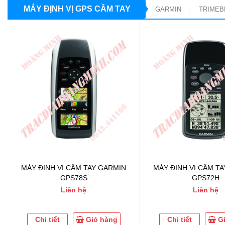
MÁY ĐỊNH VỊ GPS CẦM TAY
GARMIN
TRIMEB
MÁY ĐỊNH VỊ CẦM TAY GARMIN
MÁY ĐỊNH VỊ CẦM T
GPS78S
GPS72H
Liên hệ
Liên hệ
Chi tiết
Giỏ hàng
Chi tiết
G