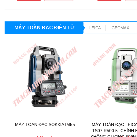
MÁY TOÀN ĐẠC ĐIỆN TỬ
LEICA
GEOMAX
MÁY TOÀN ĐẠC SOKKIA IM55
MÁY TOÀN ĐẠC LEICA
TS07 R500 5" CHÍNH
KHÔNG GƯƠNG 500M,