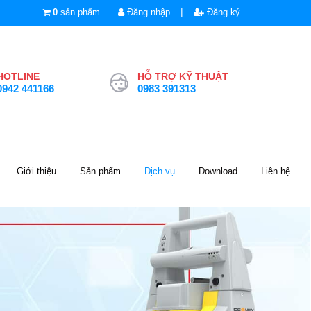
|
0
sản phẩm
Đăng nhập
Đăng ký
HOTLINE
HỖ TRỢ KỸ THUẬT
0942 441166
0983 391313
Giới thiệu
Sản phẩm
Dịch vụ
Download
Liên hệ