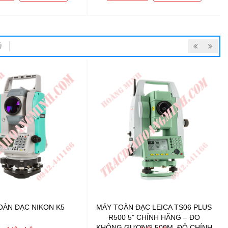
Ũ
OÀN ĐẠC NIKON K5
MÁY TOÀN ĐẠC LEICA TS06 PLUS
R500 5" CHÍNH HÃNG – ĐO
KHÔNG GƯƠNG 500M, ĐỘ CHÍNH