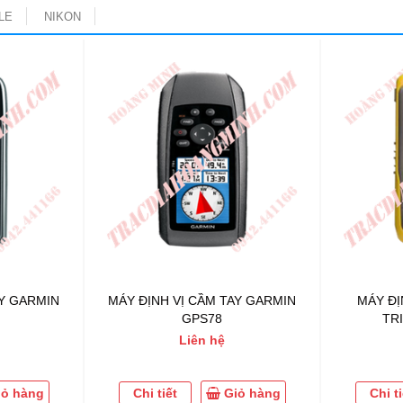
LE
NIKON
AY GARMIN
MÁY ĐỊNH VỊ CẦM TAY GARMIN
MÁY ĐỊ
GPS78
TR
Liên hệ
iỏ hàng
Chi tiết
Giỏ hàng
Chi ti