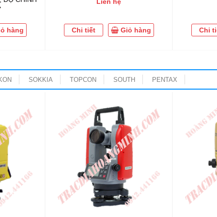
Liên hệ
"
iỏ hàng
Chi tiết
Giỏ hàng
Chi ti
KON
SOKKIA
TOPCON
SOUTH
PENTAX