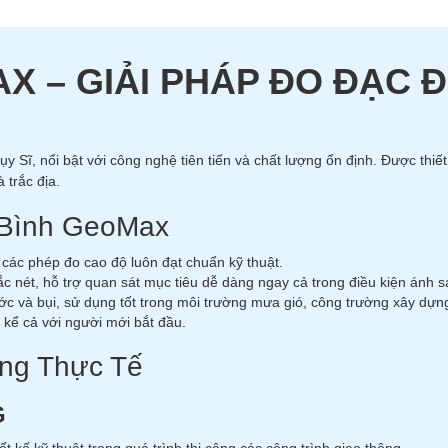
X – GIẢI PHÁP ĐO ĐẠC 
ụy Sĩ, nổi bật với công nghệ tiên tiến và chất lượng ổn định. Được thi
 trắc địa.
 Bình GeoMax
các phép đo cao độ luôn đạt chuẩn kỹ thuật.
c nét, hỗ trợ quan sát mục tiêu dễ dàng ngay cả trong điều kiện ánh s
 và bụi, sử dụng tốt trong môi trường mưa gió, công trường xây dựn
n kể cả với người mới bắt đầu.
ng Thực Tế
G