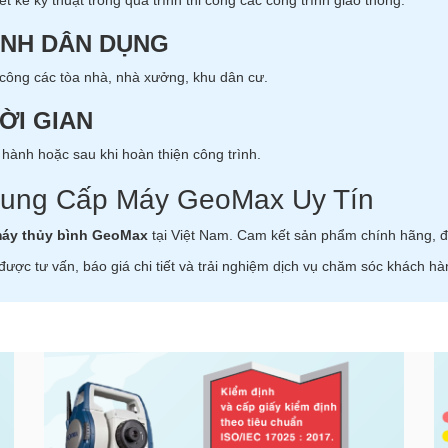
kế kỹ thuật trong quá trình thi công các công trình giao thông.
ÌNH DÂN DỤNG
 công các tòa nhà, nhà xưởng, khu dân cư.
ỜI GIAN
n hành hoặc sau khi hoàn thiện công trình.
 Cung Cấp Máy GeoMax Uy Tín
áy thủy bình GeoMax
tại Việt Nam. Cam kết sản phẩm chính hãng, đ
được tư vấn, báo giá chi tiết và trải nghiệm dịch vụ chăm sóc khách hà