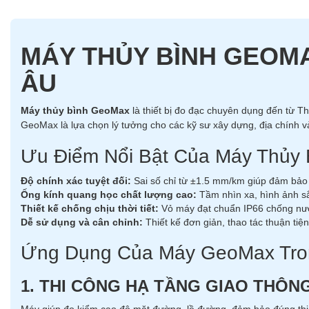
MÁY THỦY BÌNH GEOMA
ÂU
Máy thủy bình GeoMax
là thiết bị đo đạc chuyên dụng đến từ Th
GeoMax là lựa chọn lý tưởng cho các kỹ sư xây dựng, địa chính và
Ưu Điểm Nổi Bật Của Máy Thủy
Độ chính xác tuyệt đối:
Sai số chỉ từ ±1.5 mm/km giúp đảm bảo 
Ống kính quang học chất lượng cao:
Tầm nhìn xa, hình ảnh sắ
Thiết kế chống chịu thời tiết:
Vỏ máy đạt chuẩn IP66 chống nước
Dễ sử dụng và cân chỉnh:
Thiết kế đơn giản, thao tác thuận tiệ
Ứng Dụng Của Máy GeoMax Tro
1. THI CÔNG HẠ TẦNG GIAO THÔN