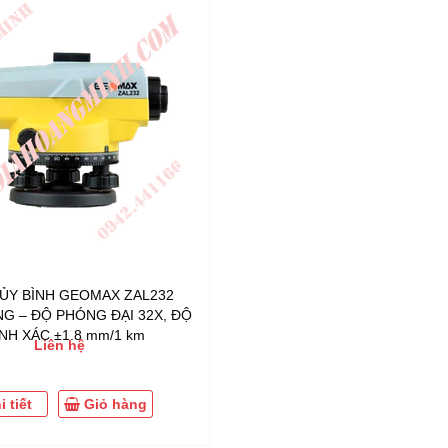
ỦY BÌNH GEOMAX ZAL232
G – ĐỘ PHÓNG ĐẠI 32X, ĐỘ
NH XÁC ±1.8 mm/1 km
Liên hệ
i tiết
Giỏ hàng