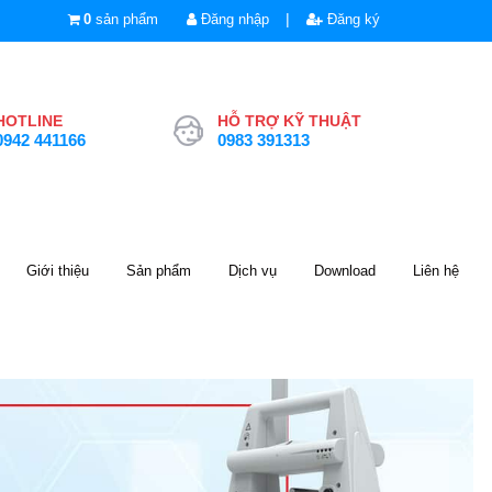
|
0
sản phẩm
Đăng nhập
Đăng ký
HOTLINE
HỖ TRỢ KỸ THUẬT
0942 441166
0983 391313
Giới thiệu
Sản phẩm
Dịch vụ
Download
Liên hệ