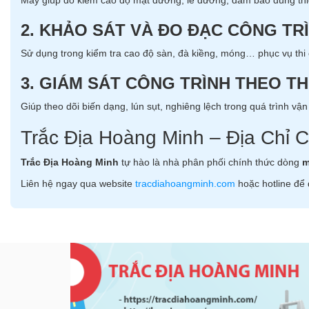
Máy giúp đo kiểm cao độ mặt đường, lề đường, đảm bảo đúng thiết 
2. KHẢO SÁT VÀ ĐO ĐẠC CÔNG TR
Sử dụng trong kiểm tra cao độ sàn, đà kiềng, móng… phục vụ thi
3. GIÁM SÁT CÔNG TRÌNH THEO TH
Giúp theo dõi biến dạng, lún sụt, nghiêng lệch trong quá trình vậ
Trắc Địa Hoàng Minh – Địa Chỉ
Trắc Địa Hoàng Minh
tự hào là nhà phân phối chính thức dòng
m
Liên hệ ngay qua website
tracdiahoangminh.com
hoặc hotline để 