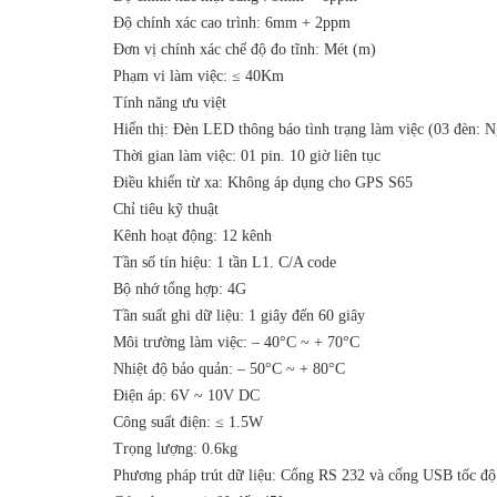
Độ chính xác cao trình: 6mm + 2ppm
Đơn vị chính xác chế độ đo tĩnh: Mét (m)
Phạm vi làm việc: ≤ 40Km
Tính năng ưu việt
Hiển thị: Đèn LED thông báo tình trạng làm việc (03 đèn: Ngu
Thời gian làm việc: 01 pin. 10 giờ liên tục
Điều khiển từ xa: Không áp dụng cho GPS S65
Chỉ tiêu kỹ thuật
Kênh hoạt động: 12 kênh
Tần số tín hiệu: 1 tần L1. C/A code
Bộ nhớ tổng hợp: 4G
Tần suất ghi dữ liệu: 1 giây đến 60 giây
Môi trường làm việc: – 40°C ~ + 70°C
Nhiệt độ bảo quản: – 50°C ~ + 80°C
Điện áp: 6V ~ 10V DC
Công suất điện: ≤ 1.5W
Trọng lượng: 0.6kg
Phương pháp trút dữ liệu: Cổng RS 232 và cổng USB tốc độ