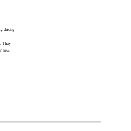
ng đương
0. Thay
 liệu.