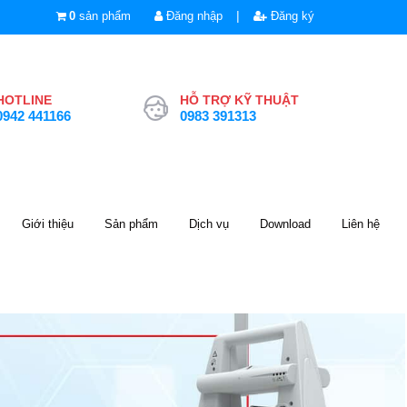
|
0
sản phẩm
Đăng nhập
Đăng ký
HOTLINE
HỖ TRỢ KỸ THUẬT
0942 441166
0983 391313
Giới thiệu
Sản phẩm
Dịch vụ
Download
Liên hệ