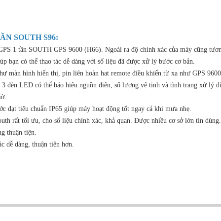
TẦN SOUTH S96
:
g GPS 1 tần SOUTH GPS 9600 (H66). Ngoài ra độ chính xác của máy cũng tươ
p bạn có thể thao tác dễ dàng với số liệu đã được xử lý bước cơ bản.
hư màn hình hiển thị, pin liên hoàn hat remote điều khiển từ xa như GPS 960
 3 đèn LED có thể báo hiệu nguồn điện, số lượng vệ tinh và tình trạng xử lý dữ
iờ.
nước đạt tiêu chuẩn IP65 giúp máy hoạt động tốt ngay cả khi mưa nhẹ.
 rất tối ưu, cho số liệu chính xác, khả quan. Được nhiều cơ sở lớn tin dùng.
g thuận tiện.
 dễ dàng, thuận tiện hơn.