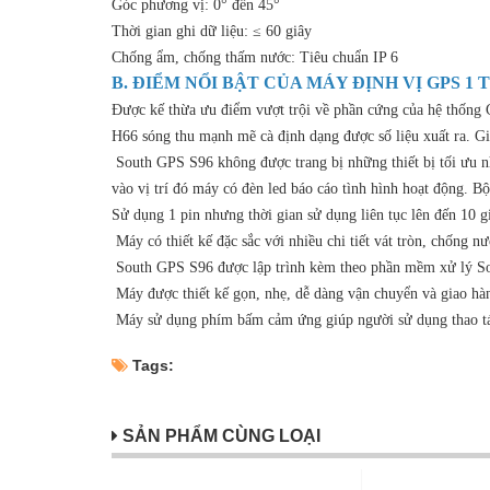
Góc phương vị: 0° đến 45°
Thời gian ghi dữ liệu: ≤ 60 giây
Chống ẩm, chống thấm nước: Tiêu chuẩn IP 6
B. ĐIỂM NỔI BẬT CỦA
MÁY ĐỊNH VỊ GPS 1 
Được kế thừa ưu điểm vượt trội về phần cứng của hệ thốn
H66 sóng thu mạnh mẽ cà định dạng được số liệu xuất ra. Giú
South GPS S96 không được trang bị những thiết bị tối ưu n
vào vị trí đó máy có đèn led báo cáo tình hình hoạt động. Bộ
Sử dụng 1 pin nhưng thời gian sử dụng liên tục lên đến 10 g
Máy có thiết kế đặc sắc với nhiều chi tiết vát tròn, chống 
South GPS S96 được lập trình kèm theo phần mềm xử lý South
Máy được thiết kế gọn, nhẹ, dễ dàng vận chuyển và giao hàn
Máy sử dụng phím bấm cảm ứng giúp người sử dụng thao tác
Tags:
SẢN PHẨM CÙNG LOẠI