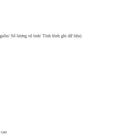
ồn/ Số lượng vệ tinh/ Tình hình ghi dữ liệu)
 cao