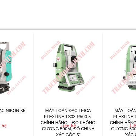
ẠC NIKON K5
MÁY TOÀN ĐẠC LEICA
MÁY TOÀN
FLEXLINE TS03 R500 5"
FLEXLINE 
CHÍNH HÃNG – ĐO KHÔNG
CHÍNH HÃNG
 hệ
Liên hệ
Li
GƯƠNG 500M, ĐỘ CHÍNH
GƯƠNG 500
XÁC GÓC 5"
XÁC 