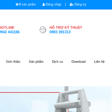
|
0
sản phẩm
Đăng nhập
Đăng ký
HOTLINE
HỖ TRỢ KỸ THUẬT
0942 441166
0983 391313
Giới thiệu
Sản phẩm
Dịch vụ
Download
Liên hệ