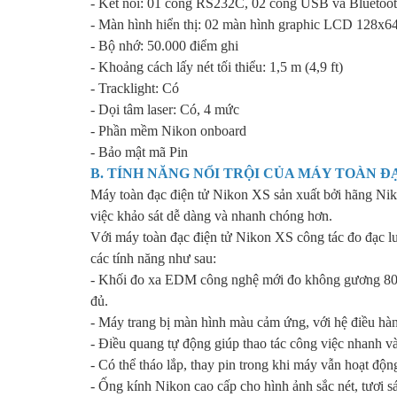
- Kết nối: 01 cổng RS232C, 02 cổng USB và Bluetoo
- Màn hình hiển thị: 02 màn hình graphic LCD 128x64
- Bộ nhớ: 50.000 điểm ghi
- Khoảng cách lấy nét tối thiểu: 1,5 m (4,9 ft)
- Tracklight: Có
- Dọi tâm laser: Có, 4 mức
- Phần mềm Nikon onboard
- Bảo mật mã Pin
B. TÍNH NĂNG NỔI TRỘI CỦA
MÁY TOÀN ĐẠC
Máy toàn đạc điện tử Nikon XS sản xuất bởi hãng Nik
việc khảo sát dễ dàng và nhanh chóng hơn.
Với máy toàn đạc điện tử Nikon XS công tác đo đạc luô
các tính năng như sau:
- Khối đo xa EDM công nghệ mới đo không gương 800m t
đủ.
- Máy trang bị màn hình màu cảm ứng, với hệ điều hà
- Điều quang tự động giúp thao tác công việc nhanh và
- Có thể tháo lắp, thay pin trong khi máy vẫn hoạt độ
- Ống kính Nikon cao cấp cho hình ảnh sắc nét, tươi s