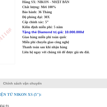
Hãng SX: NIKON - NHẬT BẢN
Chất lượng: Mới 100%
Bảo hành: 36 Tháng
Độ phóng đại: 30X
Cấp chính xác: 5”
Kiểm định miễn phí: 5 năm
Tặng thẻ Diamond trị giá: 10.000.000đ
Giao hàng miễn phí toàn quốc
Miễn phí chuyển giao công nghệ
Thanh toán sau khi nhận hàng
Liên hệ ngay với chúng tôi để được giá ưu đãi.
Chính sách vận chuyển
IỆN TỬ NIKON
XS (5"):
04 ft)