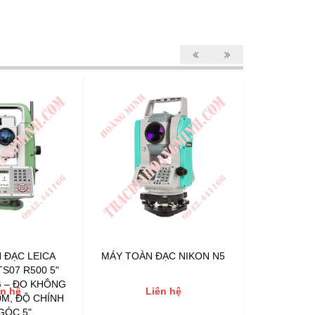
 ĐẠC LEICA
MÁY TOÀN ĐẠC NIKON N5
MÁY TOÀN
TS07 R500 5"
F
 – ĐO KHÔNG
ên hệ
Liên hệ
L
M, ĐỘ CHÍNH
GÓC 5"