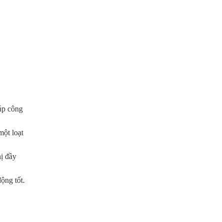
úp công
một loạt
ị đầy
ộng tốt.