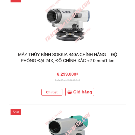
MÁY THỦY BÌNH SOKKIA B40A CHÍNH HÃNG – ĐỘ
PHÓNG ĐẠI 24X, ĐỘ CHÍNH XÁC ±2.0 mm/1 km
6.299.000₫
GNY: 7.300.000₫
Giỏ hàng
Chi tiết
Sale