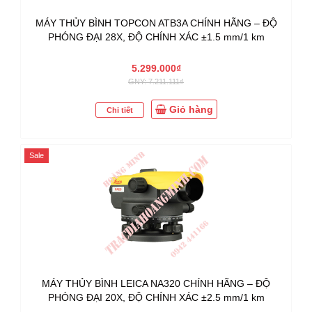
MÁY THỦY BÌNH TOPCON ATB3A CHÍNH HÃNG – ĐỘ
PHÓNG ĐẠI 28X, ĐỘ CHÍNH XÁC ±1.5 mm/1 km
5.299.000₫
GNY: 7.211.111₫
Giỏ hàng
Chi tiết
Sale
MÁY THỦY BÌNH LEICA NA320 CHÍNH HÃNG – ĐỘ
PHÓNG ĐẠI 20X, ĐỘ CHÍNH XÁC ±2.5 mm/1 km