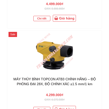
4.499.000₫
GNY: 5.666.665₫
Giỏ hàng
Chi tiết
Sale
MÁY THỦY BÌNH TOPCON ATB3 CHÍNH HÃNG – ĐỘ
PHÓNG ĐẠI 28X, ĐỘ CHÍNH XÁC ±1.5 mm/1 km
4.299.000₫
GNY: 6.070.588₫