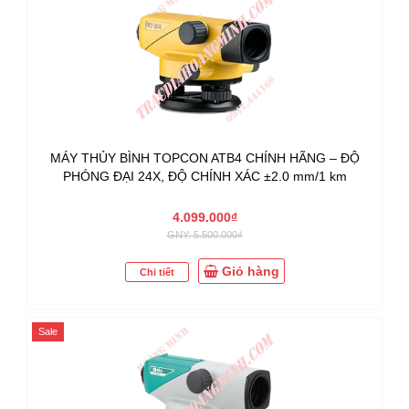
MÁY THỦY BÌNH TOPCON ATB4 CHÍNH HÃNG – ĐỘ
PHÓNG ĐẠI 24X, ĐỘ CHÍNH XÁC ±2.0 mm/1 km
4.099.000₫
GNY: 5.500.000₫
Giỏ hàng
Chi tiết
Sale