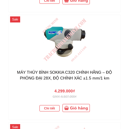
Giỏ hàng
Chi tiết
Sale
MÁY THỦY BÌNH SOKKIA C320 CHÍNH HÃNG – ĐỘ
PHÓNG ĐẠI 28X, ĐỘ CHÍNH XÁC ±1.5 mm/1 km
4.299.000₫
GNY: 6.507.000₫
Giỏ hàng
Chi tiết
Sale