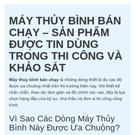
MÁY THỦY BÌNH BÁN
CHẠY – SẢN PHẨM
ĐƯỢC TIN DÙNG
TRONG THI CÔNG VÀ
KHẢO SÁT
Máy thủy bình bán chạy
là những dòng thiết bị đo cao độ
được ưa chuộng nhất trên thị trường hiện nay. Với thiết kế
chắc chắn, thao tác đơn giản và độ chính xác cao, đây là lựa
chọn hàng đầu của kỹ sư, nhà thầu và đơn vị thi công công
trình.
Vì Sao Các Dòng Máy Thủy
Bình Này Được Ưa Chuộng?