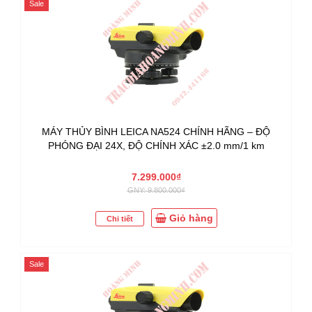
Sale
MÁY THỦY BÌNH LEICA NA524 CHÍNH HÃNG – ĐỘ
PHÓNG ĐẠI 24X, ĐỘ CHÍNH XÁC ±2.0 mm/1 km
7.299.000₫
GNY: 9.800.000₫
Giỏ hàng
Chi tiết
Sale