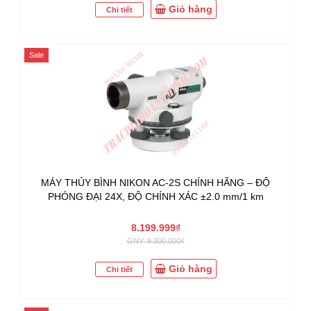
Giỏ hàng
Chi tiết
Sale
MÁY THỦY BÌNH NIKON AC-2S CHÍNH HÃNG – ĐỘ
PHÓNG ĐẠI 24X, ĐỘ CHÍNH XÁC ±2.0 mm/1 km
8.199.999₫
GNY: 9.300.000₫
Giỏ hàng
Chi tiết