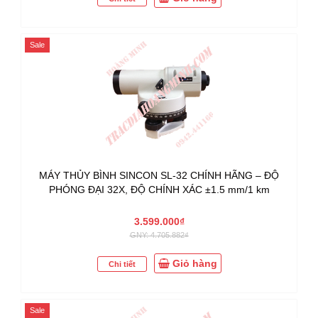
Sale
MÁY THỦY BÌNH SINCON SL-32 CHÍNH HÃNG – ĐỘ
PHÓNG ĐẠI 32X, ĐỘ CHÍNH XÁC ±1.5 mm/1 km
3.599.000₫
GNY: 4.705.882₫
Giỏ hàng
Chi tiết
Sale