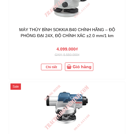
MÁY THỦY BÌNH SOKKIA B40 CHÍNH HÃNG – ĐỘ
PHÓNG ĐẠI 24X, ĐỘ CHÍNH XÁC ±2.0 mm/1 km
4.099.000₫
GNY: 5.550.000₫
Giỏ hàng
Chi tiết
Sale