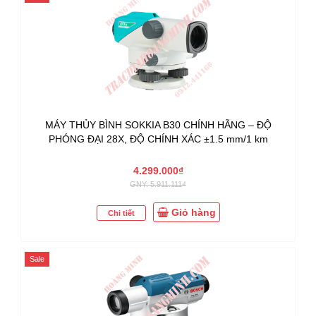
MÁY THỦY BÌNH SOKKIA B30 CHÍNH HÃNG – ĐỘ
PHÓNG ĐẠI 28X, ĐỘ CHÍNH XÁC ±1.5 mm/1 km
4.299.000₫
GNY: 5.911.111₫
Giỏ hàng
Chi tiết
Sale