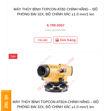
MÁY THỦY BÌNH TOPCON ATB2 CHÍNH HÃNG – ĐỘ
PHÓNG ĐẠI 32X, ĐỘ CHÍNH XÁC ±1.0 mm/1 km
6.799.000₫
GNY: 8.035.000₫
Giỏ hàng
Chi tiết
Sale
MÁY THỦY BÌNH TOPCON ATB2A CHÍNH HÃNG – ĐỘ
PHÓNG ĐẠI 32X, ĐỘ CHÍNH XÁC ±1.0 mm/1 km