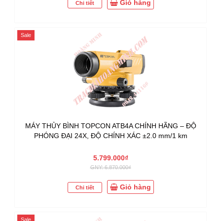
Giỏ hàng
Chi tiết
Sale
MÁY THỦY BÌNH TOPCON ATB4A CHÍNH HÃNG – ĐỘ
PHÓNG ĐẠI 24X, ĐỘ CHÍNH XÁC ±2.0 mm/1 km
5.799.000₫
GNY: 6.870.000₫
Giỏ hàng
Chi tiết
Sale