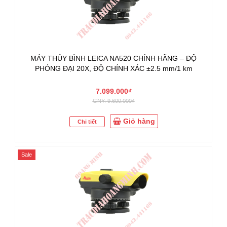
MÁY THỦY BÌNH LEICA NA520 CHÍNH HÃNG – ĐỘ
PHÓNG ĐẠI 20X, ĐỘ CHÍNH XÁC ±2.5 mm/1 km
7.099.000₫
GNY: 9.600.000₫
Giỏ hàng
Chi tiết
Sale