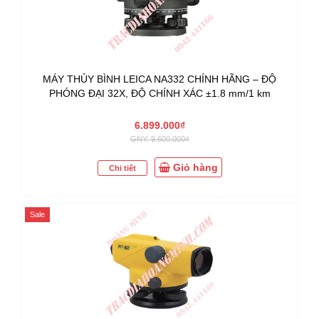
MÁY THỦY BÌNH LEICA NA332 CHÍNH HÃNG – ĐỘ
PHÓNG ĐẠI 32X, ĐỘ CHÍNH XÁC ±1.8 mm/1 km
6.899.000₫
GNY: 9.600.000₫
Giỏ hàng
Chi tiết
Sale