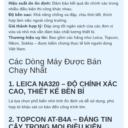
Hiệu suất đo ổn định:
Đảm bảo kết quả đo chính xác trong
nhiều điều kiện thi công khác nhau.
Độ bền cao:
Khả năng chống va đập, chịu thời tiết, thích
hợp làm việc ngoài công trường.
Giá thành hợp lý:
Đáp ứng tốt ngân sách của các đơn vị
vừa và nhỏ mà vẫn đảm bảo chất lượng thiết bị.
Thương hiệu uy tín:
Bao gồm các hãng như Leica, Topcon,
Nikon, Sokkia – được kiểm chứng thực tế bởi người dùng
Việt Nam.
Các Dòng Máy Được Bán
Chạy Nhất
1. LEICA NA320 – ĐỘ CHÍNH XÁC
CAO, THIẾT KẾ BỀN BỈ
Là lựa chọn phổ biến nhờ tính ổn định và dễ sử dụng, phù
hợp từ khảo sát cơ bản đến công trình lớn.
2. TOPCON AT-B4A – ĐÁNG TIN
CẬY TRONG MỌI ĐIỀU KIỆN