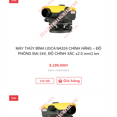
Sale
MÁY THỦY BÌNH LEICA NA324 CHÍNH HÃNG – ĐỘ
PHÓNG ĐẠI 24X, ĐỘ CHÍNH XÁC ±2.0 mm/1 km
6.199.000₫
GNY: 7.800.000₫
Giỏ hàng
Chi tiết
Sale