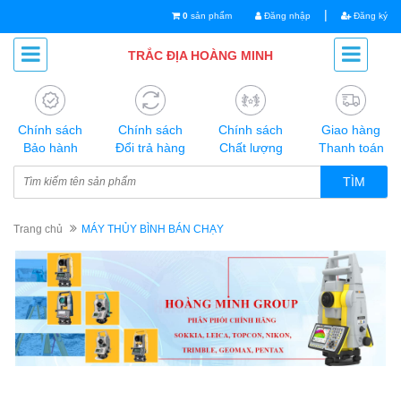
|
0
sản phẩm
Đăng nhập
Đăng ký
TRẮC ĐỊA HOÀNG MINH
Chính sách
Chính sách
Chính sách
Giao hàng
Bảo hành
Đổi trả hàng
Chất lượng
Thanh toán
TÌM
Trang chủ
MÁY THỦY BÌNH BÁN CHẠY