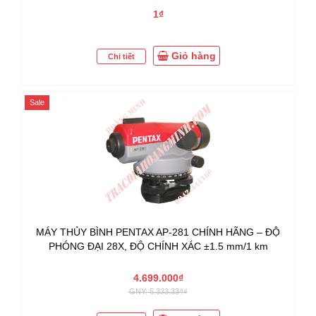
1₫
Giỏ hàng
Chi tiết
Sale
MÁY THỦY BÌNH PENTAX AP-281 CHÍNH HÃNG – ĐỘ
PHÓNG ĐẠI 28X, ĐỘ CHÍNH XÁC ±1.5 mm/1 km
4.699.000₫
GNY: 5.333.334₫