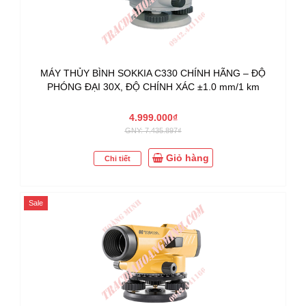
MÁY THỦY BÌNH SOKKIA C330 CHÍNH HÃNG – ĐỘ
PHÓNG ĐẠI 30X, ĐỘ CHÍNH XÁC ±1.0 mm/1 km
4.999.000₫
GNY: 7.435.897₫
Giỏ hàng
Chi tiết
Sale