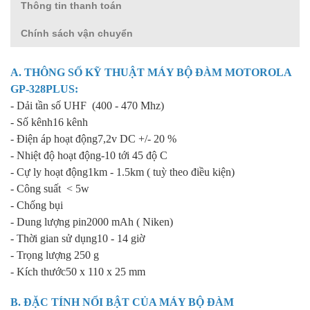
Thông tin thanh toán
Chính sách vận chuyển
A. THÔNG SỐ KỸ THUẬT
MÁY BỘ ĐÀM MOTOROLA
GP-328PLUS:
- Dải tần số UHF (400 - 470 Mhz)
- Số kênh16 kênh
- Điện áp hoạt động7,2v DC +/- 20 %
- Nhiệt độ hoạt động-10 tới 45 độ C
- Cự ly hoạt động1km - 1.5km ( tuỳ theo điều kiện)
- Công suất < 5w
- Chống bụi
- Dung lượng pin2000 mAh ( Niken)
- Thời gian sử dụng10 - 14 giờ
- Trọng lượng 250 g
- Kích thước50 x 110 x 25 mm
B. ĐẶC TÍNH NỔI BẬT CỦA
MÁY BỘ ĐÀM