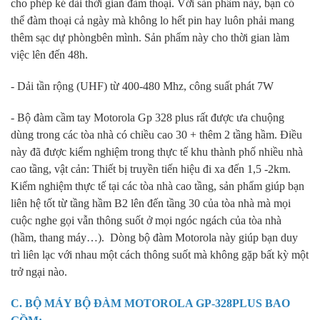
cho phép ké dài thời gian đàm thoại. Với sản phẩm này, bạn có
thể đàm thoại cả ngày mà không lo hết pin hay luôn phải mang
thêm sạc dự phòngbên mình. Sản phẩm này cho thời gian làm
việc lên đến 48h.
- Dải tần rộng (UHF) từ 400-480 Mhz, công suất phát 7W
- Bộ đàm cầm tay Motorola Gp 328 plus rất được ưa chuộng
dùng trong các tòa nhà có chiều cao 30 + thêm 2 tầng hầm. Điều
này đã được kiểm nghiệm trong thực tế khu thành phố nhiều nhà
cao tầng, vật cản: Thiết bị truyền tiến hiệu đi xa đến 1,5 -2km.
Kiểm nghiệm thực tế tại các tòa nhà cao tầng, sản phẩm giúp bạn
liên hệ tốt từ tầng hầm B2 lên đến tầng 30 của tòa nhà mà mọi
cuộc nghe gọi vẫn thông suốt ở mọi ngóc ngách của tòa nhà
(hầm, thang máy…). Dòng bộ đàm Motorola này giúp bạn duy
trì liên lạc với nhau một cách thông suốt mà không gặp bất kỳ một
trở ngại nào.
C. BỘ MÁY BỘ ĐÀM
MOTOROLA GP-328PLUS
BAO