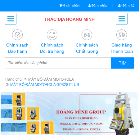
|
0
sản phẩm
Đăng nhập
Đăng ký
TRẮC ĐỊA HOÀNG MINH
Chính sách
Chính sách
Chính sách
Giao hàng
Bảo hành
Đổi trả hàng
Chất lượng
Thanh toán
TÌM
Trang chủ
MÁY BỘ ĐÀM MOTOROLA
MÁY BỘ ĐÀM MOTOROLA GP328 PLUS