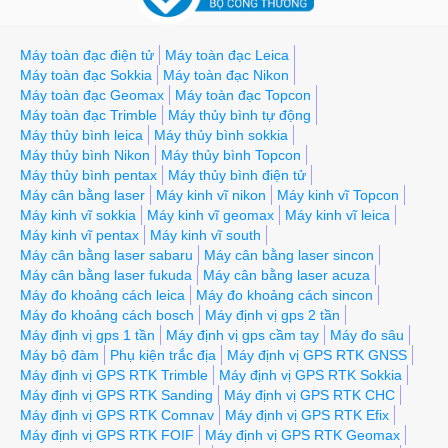
Máy toàn đạc điện tử
Máy toàn đạc Leica
Máy toàn đạc Sokkia
Máy toàn đạc Nikon
Máy toàn đạc Geomax
Máy toàn đạc Topcon
Máy toàn đạc Trimble
Máy thủy bình tự động
Máy thủy bình leica
Máy thủy bình sokkia
Máy thủy bình Nikon
Máy thủy bình Topcon
Máy thủy bình pentax
Máy thủy bình điện tử
Máy cân bằng laser
Máy kinh vĩ nikon
Máy kinh vĩ Topcon
Máy kinh vĩ sokkia
Máy kinh vĩ geomax
Máy kinh vĩ leica
Máy kinh vĩ pentax
Máy kinh vĩ south
Máy cân bằng laser sabaru
Máy cân bằng laser sincon
Máy cân bằng laser fukuda
Máy cân bằng laser acuza
Máy đo khoảng cách leica
Máy đo khoảng cách sincon
Máy đo khoảng cách bosch
Máy định vị gps 2 tần
Máy định vị gps 1 tần
Máy định vị gps cầm tay
Máy đo sâu
Máy bộ đàm
Phụ kiện trắc địa
Máy định vị GPS RTK GNSS
Máy định vị GPS RTK Trimble
Máy định vị GPS RTK Sokkia
Máy định vị GPS RTK Sanding
Máy định vị GPS RTK CHC
Máy định vị GPS RTK Comnav
Máy định vị GPS RTK Efix
Máy định vị GPS RTK FOIF
Máy định vị GPS RTK Geomax