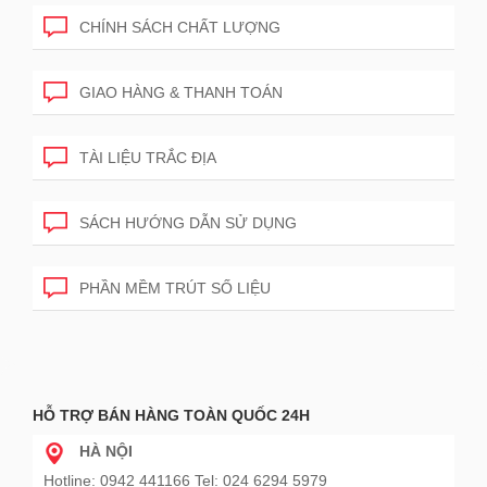
CHÍNH SÁCH CHẤT LƯỢNG
GIAO HÀNG & THANH TOÁN
TÀI LIỆU TRẮC ĐỊA
SÁCH HƯỚNG DẪN SỬ DỤNG
PHẦN MỀM TRÚT SỐ LIỆU
HỖ TRỢ BÁN HÀNG TOÀN QUỐC 24H
HÀ NỘI
Hotline: 0942 441166 Tel: 024 6294 5979