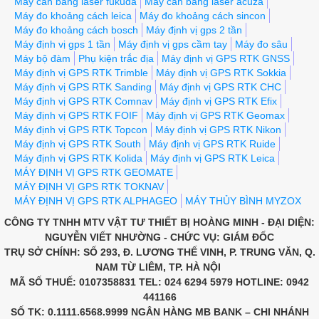
Máy cân bằng laser fukuda
Máy cân bằng laser acuza
Máy đo khoảng cách leica
Máy đo khoảng cách sincon
Máy đo khoảng cách bosch
Máy định vị gps 2 tần
Máy định vị gps 1 tần
Máy định vị gps cầm tay
Máy đo sâu
Máy bộ đàm
Phụ kiện trắc địa
Máy định vị GPS RTK GNSS
Máy định vị GPS RTK Trimble
Máy định vị GPS RTK Sokkia
Máy định vị GPS RTK Sanding
Máy định vị GPS RTK CHC
Máy định vị GPS RTK Comnav
Máy định vị GPS RTK Efix
Máy định vị GPS RTK FOIF
Máy định vị GPS RTK Geomax
Máy định vị GPS RTK Topcon
Máy định vị GPS RTK Nikon
Máy định vị GPS RTK South
Máy định vị GPS RTK Ruide
Máy định vị GPS RTK Kolida
Máy định vị GPS RTK Leica
MÁY ĐỊNH VỊ GPS RTK GEOMATE
MÁY ĐỊNH VỊ GPS RTK TOKNAV
MÁY ĐỊNH VỊ GPS RTK ALPHAGEO
MÁY THỦY BÌNH MYZOX
CÔNG TY TNHH MTV VẬT TƯ THIẾT BỊ HOÀNG MINH - ĐẠI DIỆN:
NGUYỄN VIẾT NHƯỜNG - CHỨC VỤ: GIÁM ĐỐC
TRỤ SỞ CHÍNH: SỐ 293, Đ. LƯƠNG THẾ VINH, P. TRUNG VĂN, Q.
NAM TỪ LIÊM, TP. HÀ NỘI
MÃ SỐ THUẾ: 0107358831 TEL: 024 6294 5979 HOTLINE: 0942
441166
SỐ TK: 0.1111.6568.9999 NGÂN HÀNG MB BANK – CHI NHÁNH