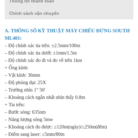
Thông tin thanh toán
Chính sách vận chuyển
A. THÔNG SỐ KỸ THUẬT
MÁY CHIẾU ĐỨNG
SOUTH
ML401:
– Độ chính xác tia trên: ±2.5mm/100m
– Độ chính xác tia dưới: ±1mm/1.5m
– Độ chính xác đo đi và đo về trên 1km
+ Ống kính:
– Vật kính: 36mm
– Độ phóng đại: 25X
– Trường nhìn 1° 50′
– Khoảng cách ngắn nhất nhìn thấy 0.8m
+ Tia trên:
– Bước sóng: 635nm
– Năng lượng sóng 5mw
– Khoảng cách đo được: ≥120m(ngày)/≥250m(đêm)
– Điểm sang laser: ≤5mm/80m