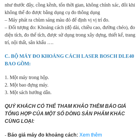
như thước đây, cồng kềnh, tốn thời gian, không chính xác, đôi khi
không thể đo được bằng dụng cụ đo thông dụng
– Máy phát ra chùm sáng màu đỏ để định vị vị trí đo.
– Đối tượng đo: Khoảng cách (độ dài, chiều cao, đường chéo), đo
diện tích, đo thể tích, được sử dụng trong xây dựng, thiết kế, trang
trí, nội thất, sân khấu ….
C. BỘ MÁY ĐO KHOẢNG CÁCH LASER
BOSCH DLE40
BAO GỒM:
1. Một máy trong hộp.
2. Một bao đựng máy.
3. Một sách hướng dẫn.
QUÝ KHÁCH CÓ THỂ THAM KHẢO THÊM BÁO GIÁ
TỔNG HỢP CỦA MỘT SỐ DÒNG SẢN PHẨM KHÁC
CÙNG LOẠI:
-
Báo giá máy đo khoảng cách:
Xem thêm