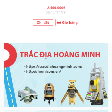
2.499.000₫
GNY: 2.777.778₫
Chi tiết
Giỏ hàng