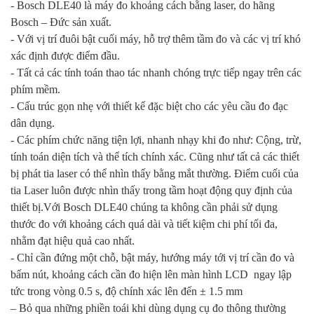
- Bosch DLE40 là máy đo khoảng cách bằng laser, do hãng
Bosch – Đức sản xuất.
- Với vị trí đuôi bật cuối máy, hỗ trợ thêm tầm đo và các vị trí khó
xác định được điểm đầu.
- Tất cả các tính toán thao tác nhanh chóng trực tiếp ngay trên các
phím mềm.
- Cấu trúc gọn nhẹ với thiết kế đặc biệt cho các yêu cầu đo đạc
dân dụng.
- Các phím chức năng tiện lợi, nhanh nhạy khi đo như: Cộng, trừ,
tính toán diện tích và thể tích chính xác. Cũng như tất cả các thiết
bị phát tia laser có thể nhìn thấy bằng mắt thường. Điểm cuối của
tia Laser luôn được nhìn thấy trong tầm hoạt động quy định của
thiết bị.Với Bosch DLE40 chúng ta không cần phải sử dụng
thước đo với khoảng cách quá dài và tiết kiệm chi phí tối đa,
nhằm đạt hiệu quả cao nhất.
- Chỉ cần đứng một chỗ, bật máy, hướng máy tới vị trí cần đo và
bấm nút, khoảng cách cần đo hiện lên màn hình LCD ngay lập
tức trong vòng 0.5 s, độ chính xác lên đến ± 1.5 mm
– Bỏ qua những phiền toái khi dùng dụng cụ đo thông thường