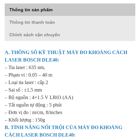
Thông tin sản phẩm
Thông tin thanh toán
Chính sách vận chuyển
A. THÔNG SỐ KỸ THUẬT
MÁY ĐO KHOẢNG CÁCH
LASER BOSCH
DLE40:
– Tia laser : 635 nm,
– Phạm vi : 0.05 – 40 m
– Loại tia laser : cấp 2
– Sai số : ±1,5 mm
– Bộ nguồn : 4×1.5 V LR03 (AA)
– Tắt nguồn tự động : 5 phút
– Đơn vị đo : m/cm, ft/inches
– Khối lượng : 150g
B. TÍNH NĂNG NỔI TRỘI CỦA
MÁY ĐO KHOẢNG
CÁCH LASER BOSCH DLE40
: