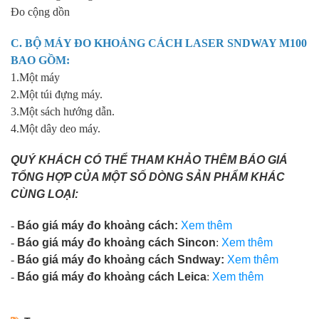
Đo cộng dồn
C. BỘ MÁY ĐO KHOẢNG CÁCH LASER
SNDWAY M100
BAO GỒM:
1.Một máy
2.Một túi đựng máy.
3.Một sách hướng dẫn.
4.Một dây deo máy.
QUÝ KHÁCH CÓ THỂ THAM KHẢO THÊM BÁO GIÁ
TỔNG HỢP CỦA MỘT SỐ DÒNG SẢN PHẨM KHÁC
CÙNG LOẠI:
-
Báo giá máy đo khoảng cách:
Xem thêm
-
Báo giá máy đo khoảng cách Sincon
:
Xem thêm
-
Báo giá máy đo khoảng cách Sndway:
Xem thêm
-
Báo giá máy đo khoảng cách Leica
:
Xem thêm