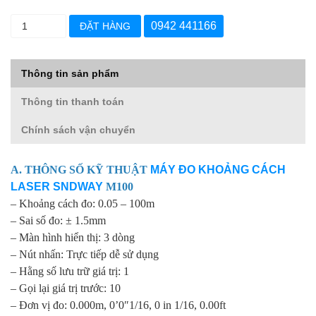
0942 441166
ĐẶT HÀNG
Thông tin sản phẩm
Thông tin thanh toán
Chính sách vận chuyển
A. THÔNG SỐ KỸ THUẬT
MÁY ĐO KHOẢNG CÁCH
LASER SNDWAY
M100
– Khoảng cách đo: 0.05 – 100m
– Sai số đo: ± 1.5mm
– Màn hình hiển thị: 3 dòng
– Nút nhấn: Trực tiếp dễ sử dụng
– Hằng số lưu trữ giá trị: 1
– Gọi lại giá trị trước: 10
– Đơn vị đo: 0.000m, 0’0″1/16, 0 in 1/16, 0.00ft