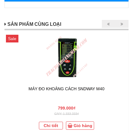
SẢN PHẨM CÙNG LOẠI
Sale
MÁY ĐO KHOẢNG CÁCH SNDWAY M40
799.000₫
GNY: 1.333.333₫
Chi tiết
Giỏ hàng