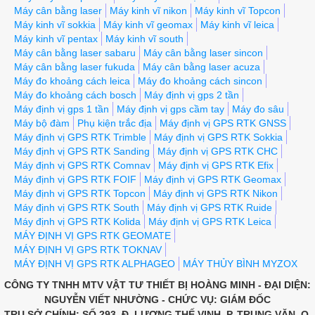
Máy cân bằng laser
Máy kinh vĩ nikon
Máy kinh vĩ Topcon
Máy kinh vĩ sokkia
Máy kinh vĩ geomax
Máy kinh vĩ leica
Máy kinh vĩ pentax
Máy kinh vĩ south
Máy cân bằng laser sabaru
Máy cân bằng laser sincon
Máy cân bằng laser fukuda
Máy cân bằng laser acuza
Máy đo khoảng cách leica
Máy đo khoảng cách sincon
Máy đo khoảng cách bosch
Máy định vị gps 2 tần
Máy định vị gps 1 tần
Máy định vị gps cầm tay
Máy đo sâu
Máy bộ đàm
Phụ kiện trắc địa
Máy định vị GPS RTK GNSS
Máy định vị GPS RTK Trimble
Máy định vị GPS RTK Sokkia
Máy định vị GPS RTK Sanding
Máy định vị GPS RTK CHC
Máy định vị GPS RTK Comnav
Máy định vị GPS RTK Efix
Máy định vị GPS RTK FOIF
Máy định vị GPS RTK Geomax
Máy định vị GPS RTK Topcon
Máy định vị GPS RTK Nikon
Máy định vị GPS RTK South
Máy định vị GPS RTK Ruide
Máy định vị GPS RTK Kolida
Máy định vị GPS RTK Leica
MÁY ĐỊNH VỊ GPS RTK GEOMATE
MÁY ĐỊNH VỊ GPS RTK TOKNAV
MÁY ĐỊNH VỊ GPS RTK ALPHAGEO
MÁY THỦY BÌNH MYZOX
CÔNG TY TNHH MTV VẬT TƯ THIẾT BỊ HOÀNG MINH - ĐẠI DIỆN:
NGUYỄN VIẾT NHƯỜNG - CHỨC VỤ: GIÁM ĐỐC
TRỤ SỞ CHÍNH: SỐ 293, Đ. LƯƠNG THẾ VINH, P. TRUNG VĂN, Q.