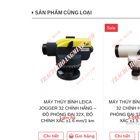
SẢN PHẨM CÙNG LOẠI
Sale
MÁY THỦY BÌNH LEICA
MÁY THỦY BÌN
JOGGER 32 CHÍNH HÃNG –
32 CHÍNH 
ĐỘ PHÓNG ĐẠI 32X, ĐỘ
PHÓNG ĐẠI 32
Liên hệ
3.599
CHÍNH XÁC ±1.6 mm/1 km
XÁC ±1.5
GNY: 4.7
Chi tiết
Giỏ hàng
Chi tiết