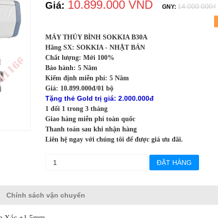
10.899.000 VND
Giá:
14.000.000₫
GNY:
MÁY THỦY BÌNH SOKKIA B30A
Hãng SX: SOKKIA - NHẬT BẢN
Chất lượng: Mới 100%
Bảo hành: 5 Năm
Kiểm định miễn phí: 5 Năm
Giá: 10.899.000đ/01 bộ
Tặng thẻ Gold trị giá: 2.000.000đ
1 đổi 1 trong 3 tháng
Giao hàng miễn phí toàn quốc
Thanh toán sau khi nhận hàng
Liên hệ ngay với chúng tôi để được giá ưu đãi.
ĐẶT HÀNG
Chính sách vận chuyển
nh Xác ±1.5mm