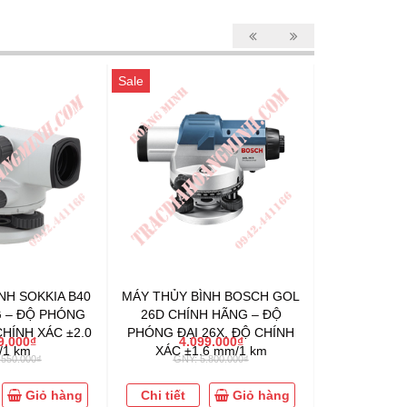
Sale
Sale
NH SOKKIA B40
MÁY THỦY BÌNH BOSCH GOL
MÁY THỦY B
 – ĐỘ PHÓNG
26D CHÍNH HÃNG – ĐỘ
CHÍNH HÃN
CHÍNH XÁC ±2.0
PHÓNG ĐẠI 26X, ĐỘ CHÍNH
ĐẠI 32X, ĐỘ
9.000₫
4.099.000₫
4.4
1 km
XÁC ±1.6 mm/1 km
mm
.550.000₫
GNY: 5.800.000₫
GNY: 
Giỏ hàng
Chi tiết
Giỏ hàng
Chi tiết