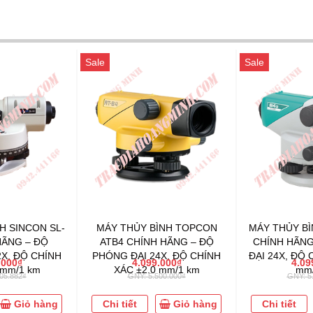
Sale
Sale
H SINCON SL-
MÁY THỦY BÌNH TOPCON
MÁY THỦY BÌ
HÃNG – ĐỘ
ATB4 CHÍNH HÃNG – ĐỘ
CHÍNH HÃNG
X, ĐỘ CHÍNH
PHÓNG ĐẠI 24X, ĐỘ CHÍNH
ĐẠI 24X, ĐỘ 
.000₫
4.099.000₫
4.09
 mm/1 km
XÁC ±2.0 mm/1 km
mm/
05.882₫
GNY: 5.500.000₫
GNY: 5
Giỏ hàng
Chi tiết
Giỏ hàng
Chi tiết