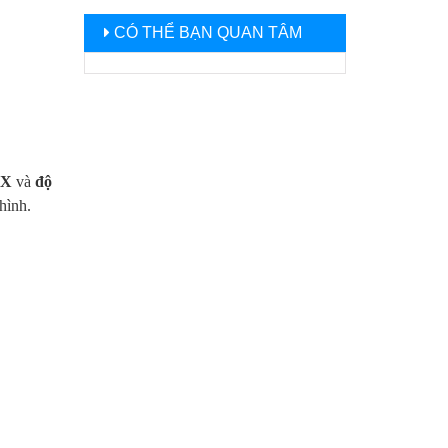
CÓ THỂ BẠN QUAN TÂM
8X
và
độ
hình.