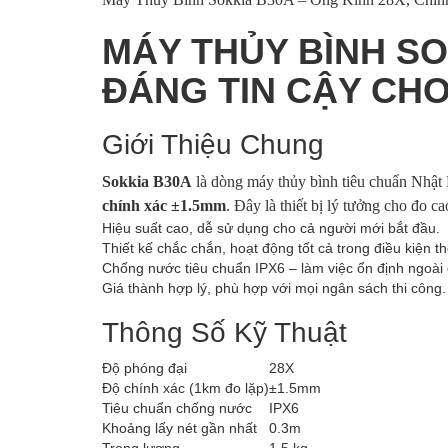
MÁY THỦY BÌNH SO
ĐÁNG TIN CẬY CHO
Giới Thiệu Chung
Sokkia B30A
là dòng máy thủy bình tiêu chuẩn Nhật 
chính xác ±1.5mm
. Đây là thiết bị lý tưởng cho đo c
Hiệu suất cao, dễ sử dụng cho cả người mới bắt đầu.
Thiết kế chắc chắn, hoạt động tốt cả trong điều kiện thờ
Chống nước tiêu chuẩn IPX6 – làm việc ổn định ngoài
Giá thành hợp lý, phù hợp với mọi ngân sách thi công.
Thông Số Kỹ Thuật
Độ phóng đại
28X
Độ chính xác (1km đo lặp)
±1.5mm
Tiêu chuẩn chống nước
IPX6
Khoảng lấy nét gần nhất
0.3m
Trọng lượng
1.5 kg