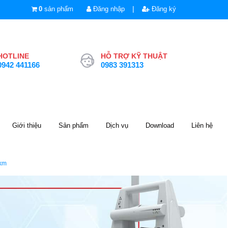
|
0
sản phẩm
Đăng nhập
Đăng ký
HOTLINE
HỖ TRỢ KỸ THUẬT
0942 441166
0983 391313
Giới thiệu
Sản phẩm
Dịch vụ
Download
Liên hệ
km