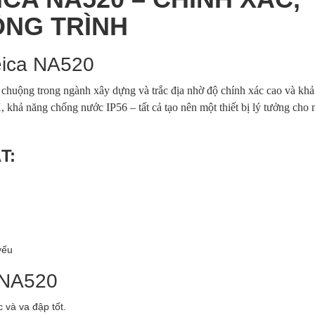
ÔNG TRÌNH
Leica NA520
chuộng trong ngành xây dựng và trắc địa nhờ độ chính xác cao và kh
 khả năng chống nước IP56 – tất cả tạo nên một thiết bị lý tưởng cho 
T:
yếu
 NA520
 và va đập tốt.