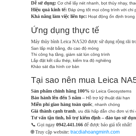
Dễ sử dụng:
Cơ chế lấy nét nhanh, bọt thủy nhạy, tha
Hiệu quả kinh tế:
Đáp ứng tốt mọi công trình với chi p
Khả năng làm việc liên tục:
Hoạt động ổn định trong 
Ứng dụng thực tế
Máy thủy bình Leica NA520 được sử dụng rộng rãi tro
San lấp mặt bằng, đo cao độ móng
Thi công hạ tầng, giám sát lún công trình
Lắp đặt kết cấu thép, kiểm tra độ nghiêng
Khảo sát địa hình cơ bản
Tại sao nên mua Leica NA5
Sản phẩm chính hãng 100%
từ Leica Geosystems
Bảo hành lên đến 5 năm
– Hỗ trợ kỹ thuật dài hạn
Miễn phí giao hàng toàn quốc
, nhanh chóng
Giá thành cạnh tranh
, ưu đãi hấp dẫn cho đơn vị thi
Tư vấn tận tình, hỗ trợ kiểm định – đào tạo sử dụ
📞 Gọi ngay
0942.441.166
để được báo giá tốt nhất!
🌐 Truy cập website:
tracdiahoangminh.com