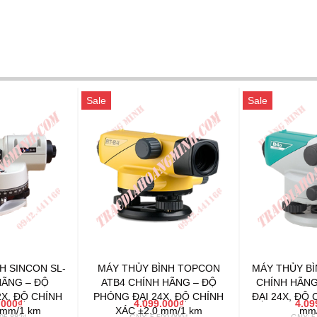
Sale
Sale
H SINCON SL-
MÁY THỦY BÌNH TOPCON
MÁY THỦY BÌ
HÃNG – ĐỘ
ATB4 CHÍNH HÃNG – ĐỘ
CHÍNH HÃNG
X, ĐỘ CHÍNH
PHÓNG ĐẠI 24X, ĐỘ CHÍNH
ĐẠI 24X, ĐỘ 
.000₫
4.099.000₫
4.09
 mm/1 km
XÁC ±2.0 mm/1 km
mm/
05.882₫
GNY: 5.500.000₫
GNY: 5