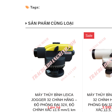
Tags:
SẢN PHẨM CÙNG LOẠI
Sale
MÁY THỦY BÌNH LEICA
MÁY THỦY BÌN
JOGGER 32 CHÍNH HÃNG –
32 CHÍNH 
ĐỘ PHÓNG ĐẠI 32X, ĐỘ
PHÓNG ĐẠI 32
Liên hệ
3.599
CHÍNH XÁC ±1.6 mm/1 km
XÁC ±1.5
GNY: 4.7