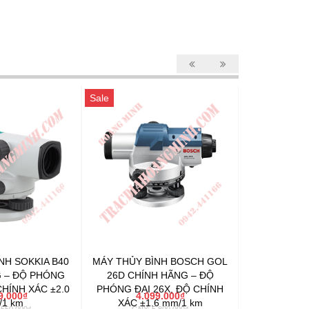
Sale
Sale
NH SOKKIA B40
MÁY THỦY BÌNH BOSCH GOL
MÁY THỦY B
 – ĐỘ PHÓNG
26D CHÍNH HÃNG – ĐỘ
CHÍNH HÃN
CHÍNH XÁC ±2.0
PHÓNG ĐẠI 26X, ĐỘ CHÍNH
ĐẠI 32X, ĐỘ
9.000₫
4.099.000₫
4.4
1 km
XÁC ±1.6 mm/1 km
mm
.550.000₫
GNY: 5.800.000₫
GNY: 