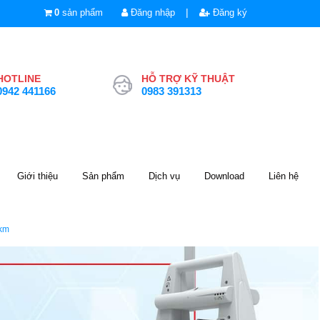
|
0
sản phẩm
Đăng nhập
Đăng ký
HOTLINE
HỖ TRỢ KỸ THUẬT
0942 441166
0983 391313
Giới thiệu
Sản phẩm
Dịch vụ
Download
Liên hệ
km