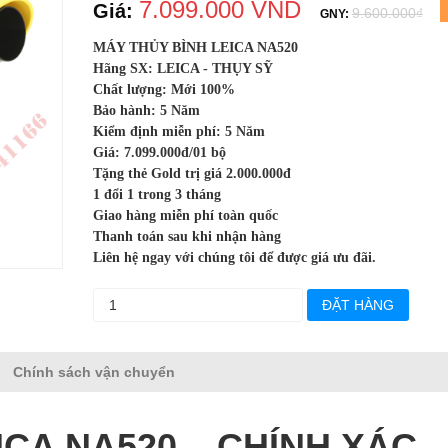
7.099.000 VND
Giá:
9.600.000₫
GNY:
MÁY THỦY BÌNH LEICA NA520
Hãng SX: LEICA - THỤY SỸ
Chất lượng: Mới 100%
Bảo hành: 5 Năm
Kiểm định miễn phí: 5 Năm
Giá: 7.099.000đ/01 bộ
Tặng thẻ Gold trị giá 2.000.000đ
1 đổi 1 trong 3 tháng
Giao hàng miễn phí toàn quốc
Thanh toán sau khi nhận hàng
Liên hệ ngay với chúng tôi để được giá ưu đãi.
ĐẶT HÀNG
Chính sách vận chuyển
CA NA520 – CHÍNH XÁC,