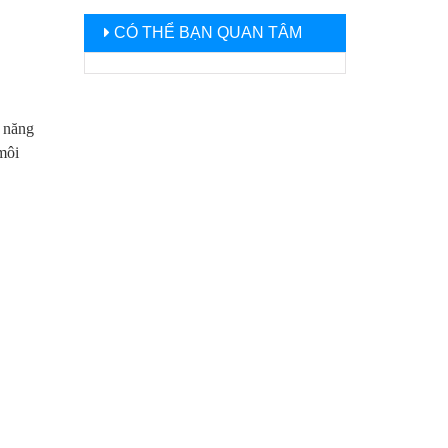
CÓ THỂ BẠN QUAN TÂM
ả năng
môi