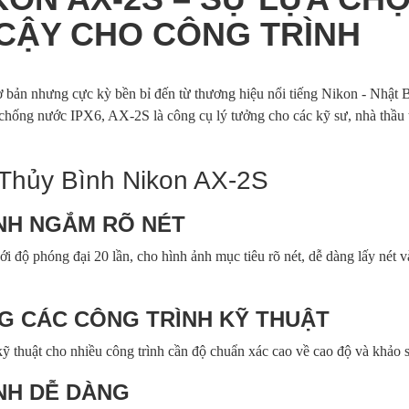
 CẬY CHO CÔNG TRÌNH
 bản nhưng cực kỳ bền bỉ đến từ thương hiệu nổi tiếng Nikon - Nhật 
chống nước IPX6, AX-2S là công cụ lý tưởng cho các kỹ sư, nhà thầu 
Thủy Bình Nikon AX-2S
ẢNH NGẮM RÕ NÉT
 độ phóng đại 20 lần, cho hình ảnh mục tiêu rõ nét, dễ dàng lấy nét v
NG CÁC CÔNG TRÌNH KỸ THUẬT
thuật cho nhiều công trình cần độ chuẩn xác cao về cao độ và khảo s
NH DỄ DÀNG