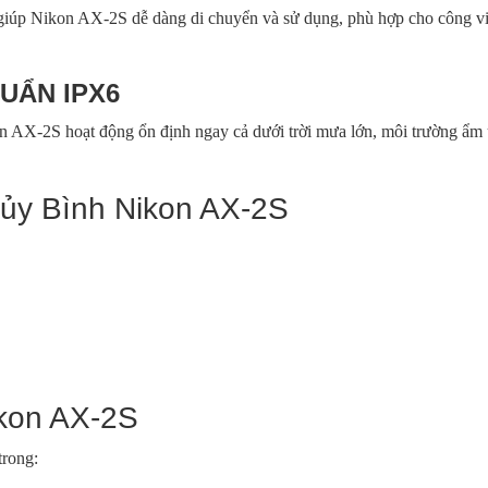
 giúp Nikon AX-2S dễ dàng di chuyển và sử dụng, phù hợp cho công v
UẨN IPX6
 AX-2S hoạt động ổn định ngay cả dưới trời mưa lớn, môi trường ẩm 
ủy Bình Nikon AX-2S
kon AX-2S
trong: