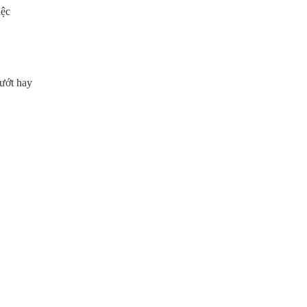
iệc
ướt hay