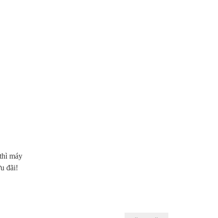
 thì máy
u đãi!