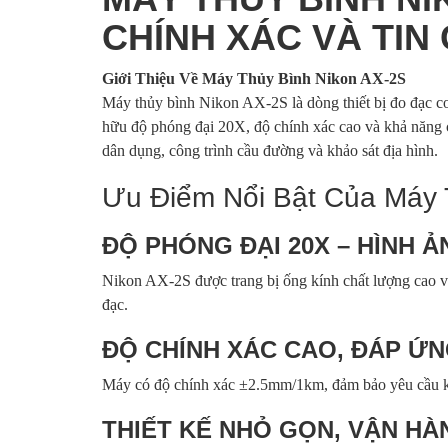
CHÍNH XÁC VÀ TIN
Giới Thiệu Về Máy Thủy Bình Nikon AX-2S
Máy thủy bình Nikon AX-2S là dòng thiết bị đo đạc cơ
hữu độ phóng đại 20X, độ chính xác cao và khả năng 
dân dụng, công trình cầu đường và khảo sát địa hình.
Ưu Điểm Nổi Bật Của Máy 
ĐỘ PHÓNG ĐẠI 20X – HÌNH 
Nikon AX-2S được trang bị ống kính chất lượng cao với
đạc.
ĐỘ CHÍNH XÁC CAO, ĐÁP Ứ
Máy có độ chính xác ±2.5mm/1km, đảm bảo yêu cầu kỹ 
THIẾT KẾ NHỎ GỌN, VẬN HÀ