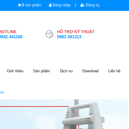
|
0
sản phẩm
Đăng nhập
Đăng ký
HOTLINE
HỖ TRỢ KỸ THUẬT
0942 441166
0983 391313
Giới thiệu
Sản phẩm
Dịch vụ
Download
Liên hệ
km