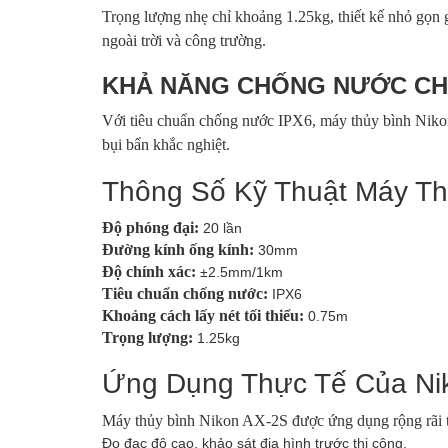
Trọng lượng nhẹ chỉ khoảng 1.25kg, thiết kế nhỏ gọn
ngoài trời và công trường.
KHẢ NĂNG CHỐNG NƯỚC CH
Với tiêu chuẩn chống nước IPX6, máy thủy bình Nikon
bụi bẩn khắc nghiệt.
Thông Số Kỹ Thuật Máy Th
Độ phóng đại:
20 lần
Đường kính ống kính:
30mm
Độ chính xác:
±2.5mm/1km
Tiêu chuẩn chống nước:
IPX6
Khoảng cách lấy nét tối thiểu:
0.75m
Trọng lượng:
1.25kg
Ứng Dụng Thực Tế Của Ni
Máy thủy bình Nikon AX-2S được ứng dụng rộng rãi 
Đo đạc độ cao, khảo sát địa hình trước thi công.