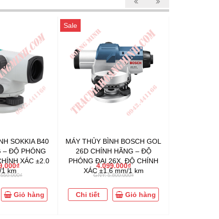
Sale
Sale
NH SOKKIA B40
MÁY THỦY BÌNH BOSCH GOL
MÁY THỦY B
 – ĐỘ PHÓNG
26D CHÍNH HÃNG – ĐỘ
CHÍNH HÃN
CHÍNH XÁC ±2.0
PHÓNG ĐẠI 26X, ĐỘ CHÍNH
ĐẠI 32X, ĐỘ
9.000₫
4.099.000₫
4.4
1 km
XÁC ±1.6 mm/1 km
mm
.550.000₫
GNY: 5.800.000₫
GNY: 
Giỏ hàng
Chi tiết
Giỏ hàng
Chi tiết