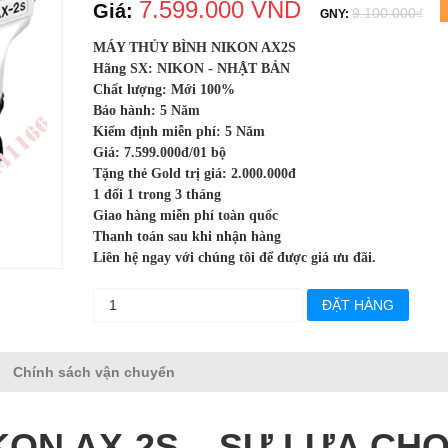
7.599.000 VND
Giá:
9.100.000₫
GNY:
MÁY THỦY BÌNH NIKON AX2S
Hãng SX: NIKON - NHẬT BẢN
Chất lượng: Mới 100%
Bảo hành: 5 Năm
Kiểm định miễn phí: 5 Năm
Giá: 7.599.000đ/01 bộ
Tặng thẻ Gold trị giá: 2.000.000đ
1 đổi 1 trong 3 tháng
Giao hàng miễn phí toàn quốc
Thanh toán sau khi nhận hàng
Liên hệ ngay với chúng tôi để được giá ưu đãi.
ĐẶT HÀNG
Chính sách vận chuyển
KON AX-2S – SỰ LỰA CH