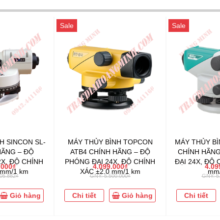
Sale
Sale
H SINCON SL-
MÁY THỦY BÌNH TOPCON
MÁY THỦY BÌ
HÃNG – ĐỘ
ATB4 CHÍNH HÃNG – ĐỘ
CHÍNH HÃNG
X, ĐỘ CHÍNH
PHÓNG ĐẠI 24X, ĐỘ CHÍNH
ĐẠI 24X, ĐỘ 
.000₫
4.099.000₫
4.09
 mm/1 km
XÁC ±2.0 mm/1 km
mm/
05.882₫
GNY: 5.500.000₫
GNY: 5
Giỏ hàng
Chi tiết
Giỏ hàng
Chi tiết