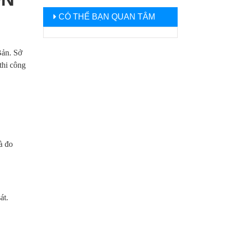
CÓ THỂ BẠN QUAN TÂM
Bản. Sở
thi công
à đo
át.