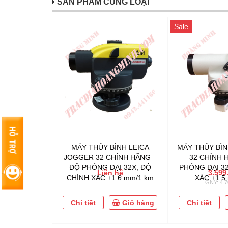
SẢN PHẨM CÙNG LOẠI
Sale
MÁY THỦY BÌNH LEICA
MÁY THỦY BÌN
JOGGER 32 CHÍNH HÃNG –
32 CHÍNH 
ĐỘ PHÓNG ĐẠI 32X, ĐỘ
PHÓNG ĐẠI 32
Liên hệ
3.599
CHÍNH XÁC ±1.6 mm/1 km
XÁC ±1.5
GNY: 4.7
Chi tiết
Giỏ hàng
Chi tiết