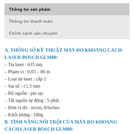
Thông tin sản phẩm
Thông tin thanh toán
Chính sách vận chuyển
A. THÔNG SỐ KỸ THUẬT
MÁY ĐO KHOẢNG CÁCH
LASER BOSCH
GLM80:
– Tia laser : 635 nm,
– Phạm vi : 0.05 – 80 m
– Loại tia laser : cấp 2
– Sai số : ±1,5 mm
– Bộ nguồn : pin sạc
– Tắt nguồn tự động : 5 phút
– Đơn vị đo : m/cm, ft/inches
– Khối lượng : 180g
B. TÍNH NĂNG NỔI TRỘI CỦA
MÁY ĐO KHOẢNG
CÁCH LASER BOSCH GLM80
: