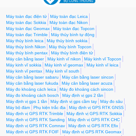
Máy toàn đạc điện tử
Máy toàn đạc Leica
Máy toàn đạc Sokkia
Máy toàn đạc Nikon
Máy toàn đạc Geomax
Máy toàn đạc Topcon
Máy toàn đạc Trimble
Máy thủy bình tự động
Máy thủy bình leica
Máy thủy bình sokkia
Máy thủy bình Nikon
Máy thủy bình Topcon
Máy thủy bình pentax
Máy thủy bình điện tử
Máy cân bằng laser
Máy kinh vĩ nikon
Máy kinh vĩ Topcon
Máy kinh vĩ sokkia
Máy kinh vĩ geomax
Máy kinh vĩ leica
Máy kinh vĩ pentax
Máy kinh vĩ south
Máy cân bằng laser sabaru
Máy cân bằng laser sincon
Máy cân bằng laser fukuda
Máy cân bằng laser acuza
Máy đo khoảng cách leica
Máy đo khoảng cách sincon
Máy đo khoảng cách bosch
Máy định vị gps 2 tần
Máy định vị gps 1 tần
Máy định vị gps cầm tay
Máy đo sâu
Máy bộ đàm
Phụ kiện trắc địa
Máy định vị GPS RTK GNSS
Máy định vị GPS RTK Trimble
Máy định vị GPS RTK Sokkia
Máy định vị GPS RTK Sanding
Máy định vị GPS RTK CHC
Máy định vị GPS RTK Comnav
Máy định vị GPS RTK Efix
Máy định vị GPS RTK FOIF
Máy định vị GPS RTK Geomax