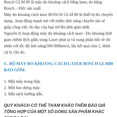
Bosch GLM 80 là máy đo khoảng cách bằng laser, do hãng
Bosch – Đức sản xuất.
Máy đo khoảng cách laser BOSCH GLM 80 là thiết bị đo chuyên
dụng , hoạt động mạnh mẽ với nhiều tính năng chuyên sâu sẽ
giúp công việc đo đạc của bạn trở lên đơn giản nhất.
Nguyên lý hoạt động máy đo khoảng cách laser : Đo khoảng thời
gian chênh lệch giữa xung Laser phát ra và xung phản hồi về rồi
nhân với tốc độ ánh sáng(300.000km/s), lấy kết quả chia 2, được
cự ly cần đo.
C. BỘ MÁY ĐO KHOẢNG CÁCH LASER
BOSCH GLM80
BAO GỒM:
1. Một máy trong hộp.
2. Một bao đựng máy.
3. Một sách hướng dẫn.
QUÝ KHÁCH CÓ THỂ THAM KHẢO THÊM BÁO GIÁ
TỔNG HỢP CỦA MỘT SỐ DÒNG SẢN PHẨM KHÁC