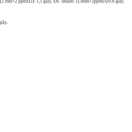
: ±(2 mm+2 ppmxD)/ 1,5 giây, Đo nhanh: ±(3mm+2ppmD)/0.8 giây.
iây.