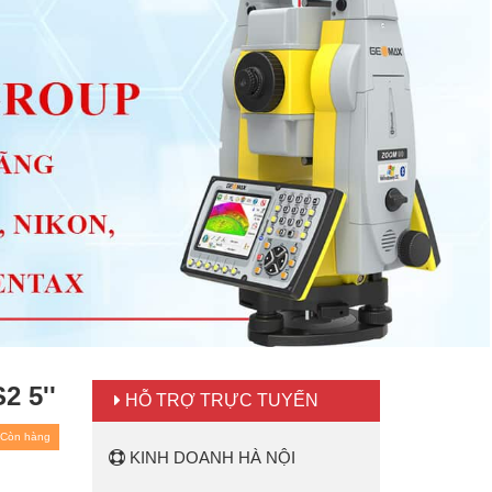
 5''
HỖ TRỢ TRỰC TUYẾN
Còn hàng
KINH DOANH HÀ NỘI