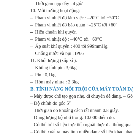
– Thời gian nạp đầy : 4 giờ
10. Môi trường hoạt động:
– Phạm vi nhiệt độ làm việc : –20°C tới +50°C
– Phạm vi nhiệt độ bảo quản : –25°C tới +60°
– Hiệu chuẩn khí quyển
– Phạm vi nhiệt độ : –40°C tới +60°C
– Áp suất khí quyển : 400 tới 999mmHg
– Chống nước và bụi : IP66
11. Khối lượng (xấp xỉ ):
– Không tính pin: 3,6kg
– Pin : 0,1kg
– Hòm máy nhựa : 2,3kg
B. TÍNH NĂNG NỔI TRỘI CỦA
MÁY TOÀN ĐẠ
– Máy được chế tạo gọn nhẹ, di chuyển dễ dàng. – Góc
– Độ chính đo góc 5″
– Thời gian đo khoảng cách rất nhanh 0.8 giây.
– Dung lượng bộ nhớ trong: 10.000 điểm đo.
– Có thể trút số liệu trực tiếp ngoài thực địa thông qua
– Có thể xuất ra máy tính nhiều dạng số liệu khác nhau