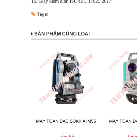
16. Giấy kiểm định ISO/IEC 17025:2017
Tags:
SẢN PHẨM CÙNG LOẠI
MÁY TOÀN ĐẠC SOKKIA IM55
MÁY TOÀN Đ
Liên hệ
Liên