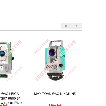
 ĐẠC LEICA
MÁY TOÀN ĐẠC NIKON N5
MÁY TOÀN
TS07 R500 5"
F
 – ĐO KHÔNG
ên hệ
Liên hệ
L