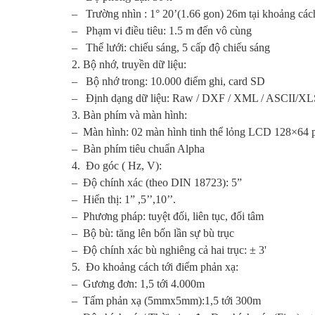
– Trường nhìn : 1° 20’(1.66 gon) 26m tại khoảng cá
– Phạm vi điều tiêu: 1.5 m đến vô cùng
– Thể lưới: chiếu sáng, 5 cấp độ chiếu sáng
2. Bộ nhớ, truyền dữ liệu:
– Bộ nhớ trong: 10.000 điểm ghi, card SD
– Định dạng dữ liệu: Raw / DXF / XML / ASCII/XL
3. Bàn phím và màn hình:
– Màn hình: 02 màn hình tinh thể lỏng LCD 128×64 p
– Bàn phím tiêu chuẩn Alpha
4. Đo góc ( Hz, V):
– Độ chính xác (theo DIN 18723): 5”
– Hiển thị: 1” ,5’’,10’’.
– Phương pháp: tuyệt đối, liên tục, đối tâm
– Bộ bù: tăng lên bốn lần sự bù trục
– Độ chính xác bù nghiêng cả hai trục: ± 3'
5. Đo khoảng cách tới điểm phản xạ:
– Gương đơn: 1,5 tới 4.000m
– Tấm phản xạ (5mmx5mm):1,5 tới 300m