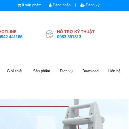
|
0
sản phẩm
Đăng nhập
Đăng ký
HOTLINE
HỖ TRỢ KỸ THUẬT
0942 441166
0983 391313
Giới thiệu
Sản phẩm
Dịch vụ
Download
Liên hệ