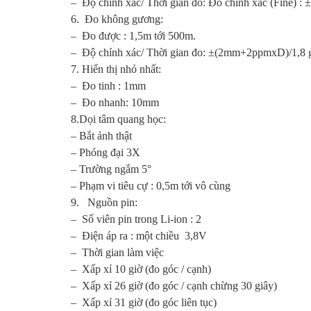
– Độ chính xác/ Thời gian đo: Đo chính xác (Fine) 
6. Đo không gương:
– Đo được : 1,5m tới 500m.
– Độ chính xác/ Thời gian đo: ±(2mm+2ppmxD)/1,8 g
7. Hiển thị nhỏ nhất:
– Đo tinh : 1mm
– Đo nhanh: 10mm
8.Dọi tâm quang học:
– Bắt ảnh thật
– Phóng đại 3X
– Trường ngắm 5°
– Phạm vi tiêu cự : 0,5m tới vô cùng
9. Nguồn pin:
– Số viên pin trong Li-ion : 2
– Điện áp ra : một chiều 3,8V
– Thời gian làm việc
– Xấp xỉ 10 giờ (đo góc / cạnh)
– Xấp xỉ 26 giờ (đo góc / cạnh chừng 30 giây)
– Xấp xỉ 31 giờ (đo góc liên tục)