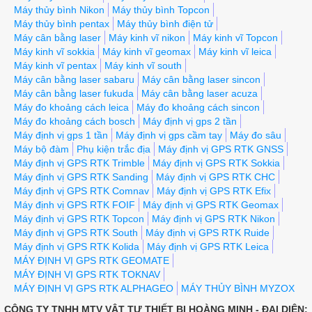
Máy thủy bình Nikon
Máy thủy bình Topcon
Máy thủy bình pentax
Máy thủy bình điện tử
Máy cân bằng laser
Máy kinh vĩ nikon
Máy kinh vĩ Topcon
Máy kinh vĩ sokkia
Máy kinh vĩ geomax
Máy kinh vĩ leica
Máy kinh vĩ pentax
Máy kinh vĩ south
Máy cân bằng laser sabaru
Máy cân bằng laser sincon
Máy cân bằng laser fukuda
Máy cân bằng laser acuza
Máy đo khoảng cách leica
Máy đo khoảng cách sincon
Máy đo khoảng cách bosch
Máy định vị gps 2 tần
Máy định vị gps 1 tần
Máy định vị gps cầm tay
Máy đo sâu
Máy bộ đàm
Phụ kiện trắc địa
Máy định vị GPS RTK GNSS
Máy định vị GPS RTK Trimble
Máy định vị GPS RTK Sokkia
Máy định vị GPS RTK Sanding
Máy định vị GPS RTK CHC
Máy định vị GPS RTK Comnav
Máy định vị GPS RTK Efix
Máy định vị GPS RTK FOIF
Máy định vị GPS RTK Geomax
Máy định vị GPS RTK Topcon
Máy định vị GPS RTK Nikon
Máy định vị GPS RTK South
Máy định vị GPS RTK Ruide
Máy định vị GPS RTK Kolida
Máy định vị GPS RTK Leica
MÁY ĐỊNH VỊ GPS RTK GEOMATE
MÁY ĐỊNH VỊ GPS RTK TOKNAV
MÁY ĐỊNH VỊ GPS RTK ALPHAGEO
MÁY THỦY BÌNH MYZOX
CÔNG TY TNHH MTV VẬT TƯ THIẾT BỊ HOÀNG MINH - ĐẠI DIỆN: