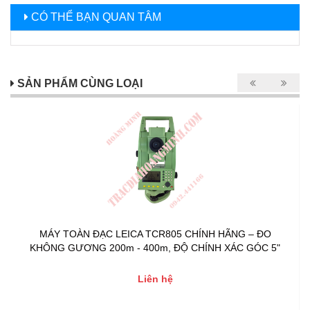
CÓ THỂ BẠN QUAN TÂM
SẢN PHẨM CÙNG LOẠI
MÁY TOÀN ĐẠC LEICA TCR805 CHÍNH HÃNG – ĐO
KHÔNG GƯƠNG 200m - 400m, ĐỘ CHÍNH XÁC GÓC 5"
Liên hệ