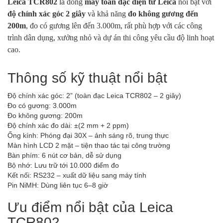
Leica TCR802
là dòng
máy toàn đạc điện tử Leica
nổi bật với
độ chính xác góc 2 giây
và khả năng
đo không gương đến
200m
, đo có gương lên đến 3.000m, rất phù hợp với các công
trình dân dụng, xưởng nhỏ và dự án thi công yêu cầu độ linh hoạt
cao.
Thông số kỹ thuật nổi bật
Độ chính xác góc: 2” (toàn đạc Leica TCR802 – 2 giây)
Đo có gương: 3.000m
Đo không gương: 200m
Độ chính xác đo dài: ±(2 mm + 2 ppm)
Ống kính: Phóng đại 30X – ảnh sáng rõ, trung thực
Màn hình LCD 2 mặt – tiện thao tác tại công trường
Bàn phím: 6 nút cơ bản, dễ sử dụng
Bộ nhớ: Lưu trữ tới 10.000 điểm đo
Kết nối: RS232 – xuất dữ liệu sang máy tính
Pin NiMH: Dùng liên tục 6–8 giờ
Ưu điểm nổi bật của Leica
TCR802