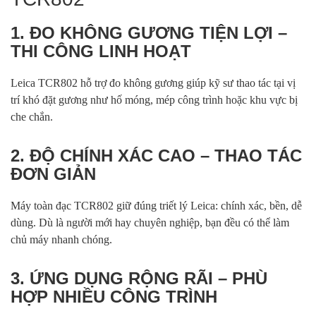
1. ĐO KHÔNG GƯƠNG TIỆN LỢI –
THI CÔNG LINH HOẠT
Leica TCR802 hỗ trợ đo không gương giúp kỹ sư thao tác tại vị
trí khó đặt gương như hố móng, mép công trình hoặc khu vực bị
che chắn.
2. ĐỘ CHÍNH XÁC CAO – THAO TÁC
ĐƠN GIẢN
Máy toàn đạc TCR802 giữ đúng triết lý Leica: chính xác, bền, dễ
dùng. Dù là người mới hay chuyên nghiệp, bạn đều có thể làm
chủ máy nhanh chóng.
3. ỨNG DỤNG RỘNG RÃI – PHÙ
HỢP NHIỀU CÔNG TRÌNH