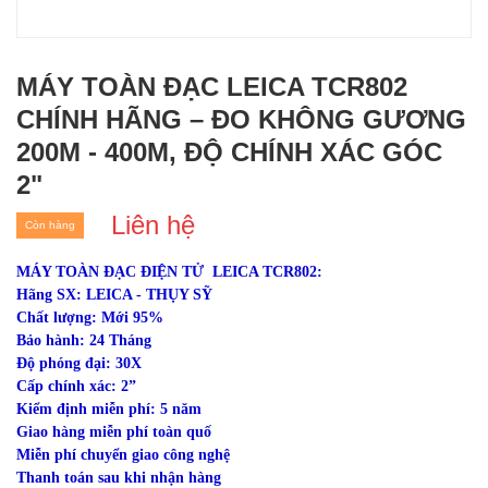
MÁY TOÀN ĐẠC LEICA TCR802
CHÍNH HÃNG – ĐO KHÔNG GƯƠNG
200M - 400M, ĐỘ CHÍNH XÁC GÓC
2"
Liên hệ
Còn hàng
MÁY TOÀN ĐẠC ĐIỆN TỬ LEICA TCR802:
Hãng SX: LEICA - THỤY SỸ
Chất lượng: Mới 95%
Bảo hành: 24 Tháng
Độ phóng đại: 30X
Cấp chính xác: 2”
Kiểm định miễn phí: 5 năm
Giao hàng miễn phí toàn quố
Miễn phí chuyển giao công nghệ
Thanh toán sau khi nhận hàng