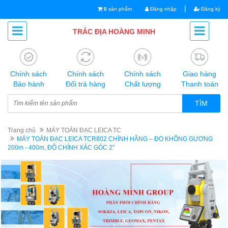
|
0
sản phẩm
Đăng nhập
Đăng ký
TRẮC ĐỊA HOÀNG MINH
Chính sách
Chính sách
Chính sách
Giao hàng
Bảo hành
Đổi trả hàng
Chất lượng
Thanh toán
TÌM
Trang chủ
MÁY TOÀN ĐẠC LEICA TC
MÁY TOÀN ĐẠC LEICA TCR802 CHÍNH HÃNG – ĐO KHÔNG GƯƠNG
200m - 400m, ĐỘ CHÍNH XÁC GÓC 2"