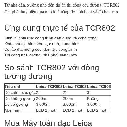
Từ nhà dân, xưởng nhỏ đến dự án thi công cầu đường, TCR802
đều phát huy hiệu quả nhờ khả năng đo linh hoạt và độ bền cao.
Ứng dụng thực tế của TCR802
Định vị, chia trục công trình dân dụng và công cộng
Khảo sát địa hình khu vực nhỏ, trung bình
Đo lắp đặt móng cọc, dầm trụ công trình
Thi công nhà xưởng, nhà phố, sân vườn
So sánh TCR802 với dòng
tương đương
Tiêu chí
Leica TCR802
Leica TC802
Leica TC803
Độ chính xác góc
2”
2”
3”
Đo không gương
200m
200m
Không
Đo có gương
3.000m
3.000m
3.000m
Màn hình
LCD 2 mặt
LCD 2 mặt
LCD 2 mặt
Mua Máy toàn đạc Leica