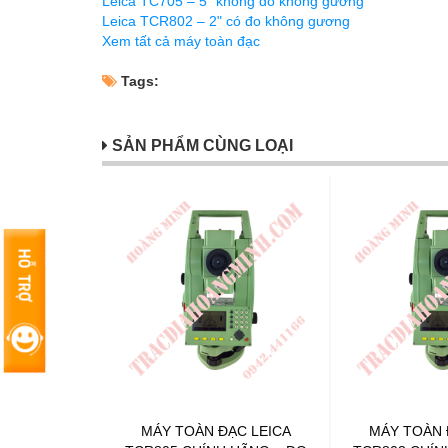
Leica TC705 – 5" không đo không gương
Leica TCR802 – 2" có đo không gương
Xem tất cả máy toàn đạc
Tags:
SẢN PHẨM CÙNG LOẠI
MÁY TOÀN ĐẠC LEICA
MÁY TOÀN 