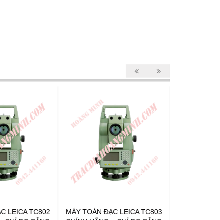
C LEICA TC802
MÁY TOÀN ĐẠC LEICA TC803
MÁY TOÀN Đ