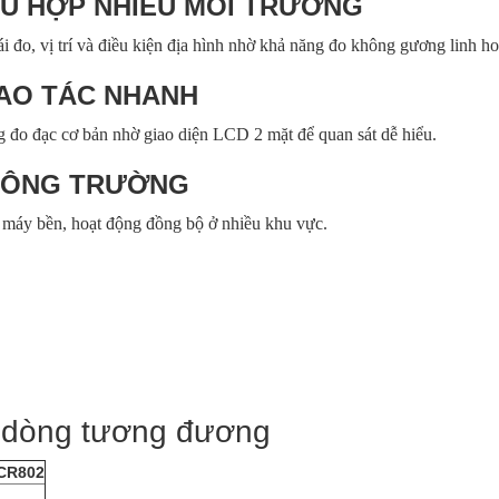
PHÙ HỢP NHIỀU MÔI TRƯỜNG
 đo, vị trí và điều kiện địa hình nhờ khả năng đo không gương linh ho
HAO TÁC NHANH
 đo đạc cơ bản nhờ giao diện LCD 2 mặt để quan sát dễ hiểu.
I CÔNG TRƯỜNG
vỏ máy bền, hoạt động đồng bộ ở nhiều khu vực.
 dòng tương đương
TCR802