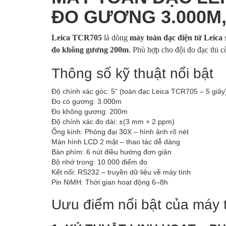
ĐO GƯƠNG 3.000M
Leica TCR705
là dòng
máy toàn đạc điện tử Leica
đo không gương 200m
. Phù hợp cho đội đo đạc thi
Thông số kỹ thuật nổi bật
Độ chính xác góc: 5” (toàn đạc Leica TCR705 – 5 giây
Đo có gương: 3.000m
Đo không gương: 200m
Độ chính xác đo dài: ±(3 mm + 2 ppm)
Ống kính: Phóng đại 30X – hình ảnh rõ nét
Màn hình LCD 2 mặt – thao tác dễ dàng
Bàn phím: 6 nút điều hướng đơn giản
Bộ nhớ trong: 10.000 điểm đo
Kết nối: RS232 – truyền dữ liệu về máy tính
Pin NiMH: Thời gian hoạt động 6–8h
Uưu điểm nổi bật của máy