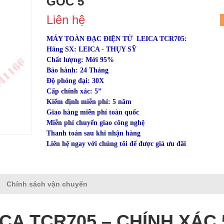
GÓC 5"
Liên hệ
MÁY TOÀN ĐẠC ĐIỆN TỬ LEICA TCR705:
Hãng SX: LEICA - THỤY SỸ
Chất lượng: Mới 95%
Bảo hành: 24 Tháng
Độ phóng đại: 30X
Cấp chính xác: 5”
Kiểm định miễn phí: 5 năm
Giao hàng miễn phí toàn quốc
Miễn phí chuyển giao công nghệ
Thanh toán sau khi nhận hàng
Liên hệ ngay với chúng tôi để được giá ưu đãi
Chính sách vận chuyển
CA TCR705 – CHÍNH XÁC 