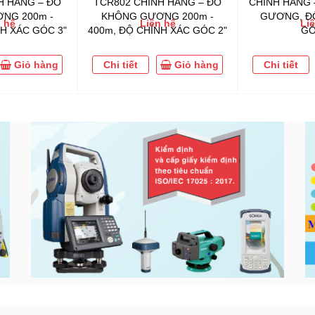
H HÃNG – ĐO
TCR802 CHÍNH HÃNG – ĐO
CHÍNH HÃNG 
NG 200m -
KHÔNG GƯƠNG 200m -
GƯƠNG, ĐỘ
 hệ
Liên hệ
Li
H XÁC GÓC 3"
400m, ĐỘ CHÍNH XÁC GÓC 2"
GÓ
Giỏ hàng
Chi tiết
Giỏ hàng
Chi tiết