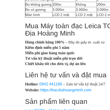
Đo không gương
200m
Không
200m
Đo có gương
3.000m
3.000m
3.000m
Màn hình
LCD 2 mặt
LCD 2 mặt
LCD 2 m
Mua Máy toàn đạc Leica TC
Địa Hoàng Minh
Hàng chính hãng 100%
– Đầy đủ giấy tờ, xuất xứ
Kiểm định miễn phí 5 năm
Miễn phí giao hàng toàn quốc
Tư vấn kỹ thuật miễn phí trọn đời
Chiết khấu tốt cho đơn vị, dự án lớn
Liên hệ tư vấn và đặt mua
Hotline:
0942 441166
– Zalo tư vấn kỹ thuật 24/7
Website:
https://tracdiahoangminh.com
Sản phẩm liên quan