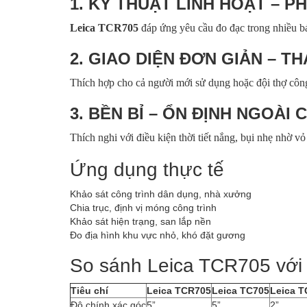
1. KỶ THUẬT LINH HOẠT – 
Leica TCR705
đáp ứng yêu cầu đo đạc trong nhiều bái
2. GIAO DIỆN ĐƠN GIẢN – T
Thích hợp cho cả người mới sử dụng hoặc đội thợ công
3. BỀN BỈ – ỔN ĐỊNH NGOÀ
Thích nghi với điều kiện thời tiết nắng, bụi nhẹ nhờ 
Ứng dụng thực tế
Khảo sát công trình dân dụng, nhà xưởng
Chia trục, định vị móng công trình
Khảo sát hiện trạng, san lắp nền
Đo địa hình khu vực nhỏ, khó đặt gương
So sánh Leica TCR705 với
Tiêu chí
Leica TCR705
Leica TC705
Leica 
Độ chính xác góc
5”
5”
2”