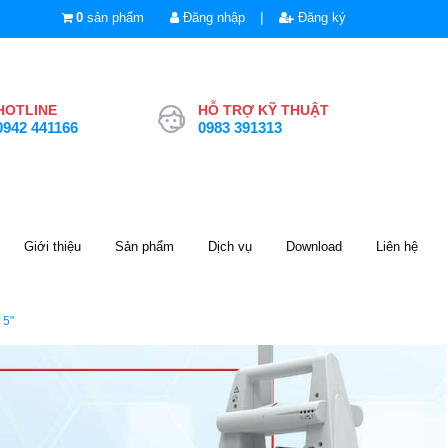
|
0
sản phẩm
Đăng nhập
Đăng ký
HOTLINE
HỖ TRỢ KỸ THUẬT
0942 441166
0983 391313
Giới thiệu
Sản phẩm
Dịch vụ
Download
Liên hệ
5"