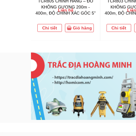
TCR805 CHÍNH HÃNG – ĐO
TCR803 CHÍN
KHÔNG GƯƠNG 200m -
KHÔNG GƯƠ
Liên hệ
Liên
400m, ĐỘ CHÍNH XÁC GÓC 5"
400m, ĐỘ CHÍN
Chi tiết
Giỏ hàng
Chi tiết