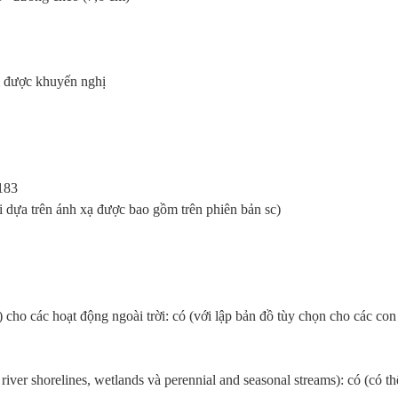
m được khuyến nghị
0183
i dựa trên ánh xạ được bao gồm trên phiên bản sc)
 cho các hoạt động ngoài trời: có (với lập bản đồ tùy chọn cho các co
 river shorelines, wetlands và perennial and seasonal streams): có (có thể