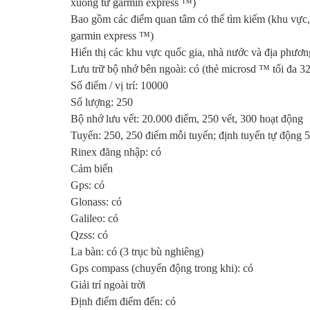
xuống từ garmin express ™)
Bao gồm các điểm quan tâm có thể tìm kiếm (khu vực, 
garmin express ™)
Hiển thị các khu vực quốc gia, nhà nước và địa phươn
Lưu trữ bộ nhớ bên ngoài: có (thẻ microsd ™ tối đa 3
Số điểm / vị trí: 10000
Số lượng: 250
Bộ nhớ lưu vết: 20.000 điểm, 250 vết, 300 hoạt động
Tuyến: 250, 250 điểm mỗi tuyến; định tuyến tự động 
Rinex đăng nhập: có
Cảm biến
Gps: có
Glonass: có
Galileo: có
Qzss: có
La bàn: có (3 trục bù nghiêng)
Gps compass (chuyển động trong khi): có
Giải trí ngoài trời
Định điểm điểm đến: có