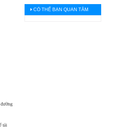
CÓ THỂ BẠN QUAN TÂM
n đường
 tải