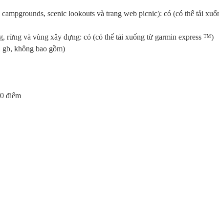
campgrounds, scenic lookouts và trang web picnic): có (có thể tải xuố
g, rừng và vùng xây dựng: có (có thể tải xuống từ garmin express ™)
2 gb, không bao gồm)
50 điểm