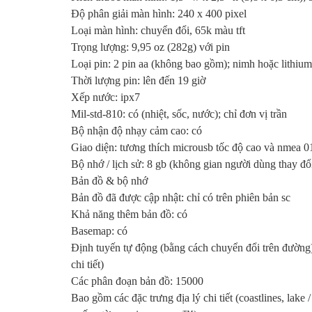
Độ phân giải màn hình: 240 x 400 pixel
Loại màn hình: chuyển đổi, 65k màu tft
Trọng lượng: 9,95 oz (282g) với pin
Loại pin: 2 pin aa (không bao gồm); nimh hoặc lithiu
Thời lượng pin: lên đến 19 giờ
Xếp nước: ipx7
Mil-std-810: có (nhiệt, sốc, nước); chỉ đơn vị trần
Bộ nhận độ nhạy cảm cao: có
Giao diện: tương thích microusb tốc độ cao và nmea 
Bộ nhớ / lịch sử: 8 gb (không gian người dùng thay đổ
Bản đồ & bộ nhớ
Bản đồ đã được cập nhật: chỉ có trên phiên bản sc
Khả năng thêm bản đồ: có
Basemap: có
Định tuyến tự động (bằng cách chuyển đổi trên đường)
chi tiết)
Các phân đoạn bản đồ: 15000
Bao gồm các đặc trưng địa lý chi tiết (coastlines, lake /