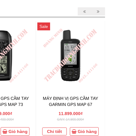
Sale
Sale
Ị GPS CẦM TAY
MÁY ĐỊNH VỊ GPS CẦM TAY
MÁY ĐỊNH 
PS MAP 73
GARMIN GPS MAP 67
GARMIN 
9.000₫
11.899.000₫
9.2
.400.000₫
GNY: 14.900.000₫
GNY: 
Giỏ hàng
Chi tiết
Giỏ hàng
Chi tiết