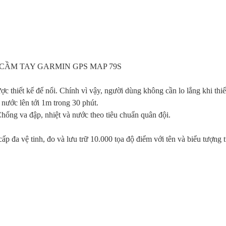
 CẦM TAY GARMIN GPS MAP 79S
hiết kế để nổi. Chính vì vậy, người dùng không cần lo lắng khi thiết
nước lên tới 1m trong 30 phút.
ng va đập, nhiệt và nước theo tiêu chuẩn quân đội.
cấp đa vệ tinh, đo và lưu trữ 10.000 tọa độ điểm với tên và biểu tượng 
.