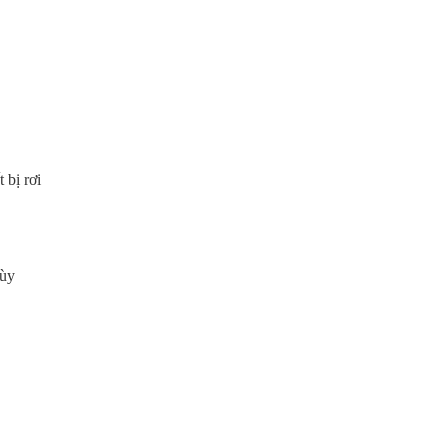
 bị rơi
tùy