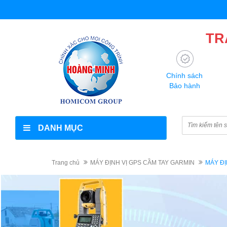
TR
Chính sách
Bảo hành
DANH MỤC
Trang chủ
MÁY ĐỊNH VỊ GPS CẦM TAY GARMIN
MÁY ĐỊ