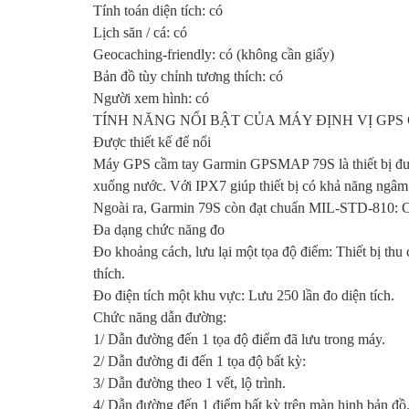
Tính toán diện tích: có
Lịch săn / cá: có
Geocaching-friendly: có (không cần giấy)
Bản đồ tùy chỉnh tương thích: có
Người xem hình: có
TÍNH NĂNG NỔI BẬT CỦA MÁY ĐỊNH VỊ GPS
Được thiết kế để nổi
Máy GPS cầm tay Garmin GPSMAP 79S là thiết bị được t
xuống nước. Với IPX7 giúp thiết bị có khả năng ngâm 
Ngoài ra, Garmin 79S còn đạt chuẩn MIL-STD-810: Chố
Đa dạng chức năng đo
Đo khoảng cách, lưu lại một tọa độ điểm: Thiết bị thu 
thích.
Đo điện tích một khu vực: Lưu 250 lần đo diện tích.
Chức năng dẫn đường:
1/ Dẫn đường đến 1 tọa độ điểm đã lưu trong máy.
2/ Dẫn đường đi đến 1 tọa độ bất kỳ:
3/ Dẫn đường theo 1 vết, lộ trình.
4/ Dẫn đường đến 1 điểm bất kỳ trên màn hinh bản đồ