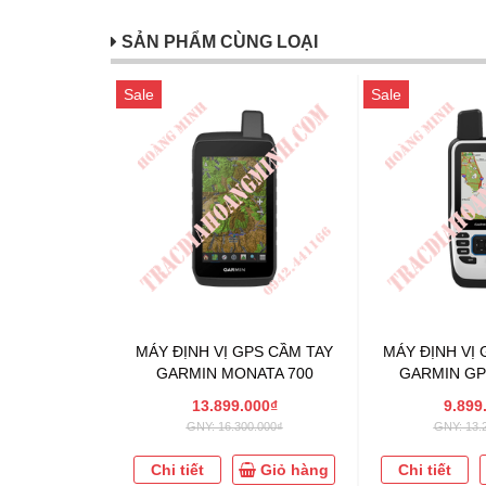
SẢN PHẨM CÙNG LOẠI
Sale
Sale
MÁY ĐỊNH VỊ GPS CẦM TAY
MÁY ĐỊNH VỊ 
GARMIN MONATA 700
GARMIN GP
13.899.000₫
9.899
GNY: 16.300.000₫
GNY: 13.
Chi tiết
Giỏ hàng
Chi tiết