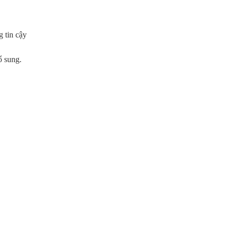
 tin cậy
ổ sung.