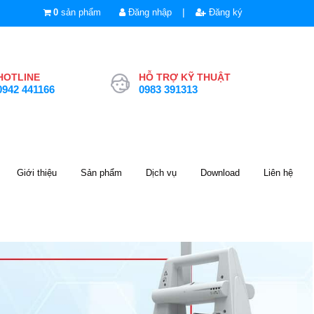
|
0
sản phẩm
Đăng nhập
Đăng ký
HOTLINE
HỖ TRỢ KỸ THUẬT
0942 441166
0983 391313
Giới thiệu
Sản phẩm
Dịch vụ
Download
Liên hệ