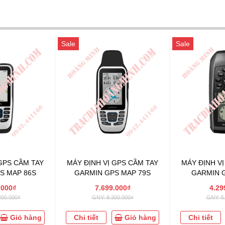
Sale
Sale
GPS CẦM TAY
MÁY ĐỊNH VỊ GPS CẦM TAY
MÁY ĐỊNH V
S MAP 86S
GARMIN GPS MAP 79S
GARMIN G
.000₫
7.699.000₫
4.29
200.000₫
GNY: 9.300.000₫
GNY: 5
Giỏ hàng
Chi tiết
Giỏ hàng
Chi tiết