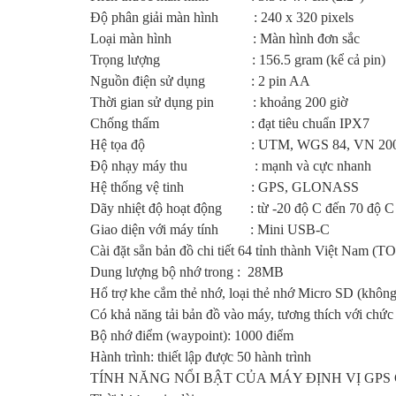
Độ phân giải màn hình : 240 x 320 pixels
Loại màn hình : Màn hình đơn sắc
Trọng lượng : 156.5 gram (kể cả pin)
Nguồn điện sử dụng : 2 pin AA
Thời gian sử dụng pin : khoảng 200 giờ
Chống thấm : đạt tiêu chuẩn IPX7
Hệ tọa độ : UTM, WGS 84, VN 2000 và 
Độ nhạy máy thu : mạnh và cực nhanh
Hệ thống vệ tinh : GPS, GLONASS
Dãy nhiệt độ hoạt động : từ -20 độ C đến 70 độ C
Giao diện với máy tính : Mini USB-C
Cài đặt sẳn bản đồ chi tiết 64 tỉnh thành Việt Nam 
Dung lượng bộ nhớ trong : 28MB
Hổ trợ khe cắm thẻ nhớ, loại thẻ nhớ Micro SD (khôn
Có khả năng tải bản đồ vào máy, tương thích với ch
Bộ nhớ điểm (waypoint): 1000 điểm
Hành trình: thiết lập được 50 hành trình
TÍNH NĂNG NỔI BẬT CỦA MÁY ĐỊNH VỊ GPS