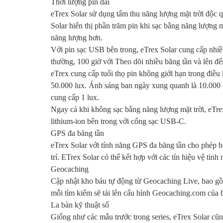
Thời lượng pin dài
eTrex Solar sử dụng tấm thu năng lượng mặt trời độc 
Solar hiển thị phần trăm pin khi sạc bằng năng lượng 
năng lượng hơn.
Với pin sạc USB bên trong, eTrex Solar cung cấp nhiề
thường, 100 giờ với Theo dõi nhiều băng tần và lên đế
eTrex cung cấp tuổi thọ pin không giới hạn trong điề
50.000 lux. Ánh sáng ban ngày xung quanh là 10.000 
cung cấp 1 lux.
Ngay cả khi không sạc bằng năng lượng mặt trời, eTrex
lithium-ion bên trong với cổng sạc USB-C.
GPS đa băng tần
eTrex Solar với tính năng GPS đa băng tần cho phép bạ
trí. ETrex Solar có thể kết hợp với các tín hiệu v
Geocaching
Cập nhật kho báu tự động từ Geocaching Live, bao gồ
mỗi tìm kiếm sẽ tải lên cấu hình Geocaching.com của 
La bàn kỹ thuật số
Giống như các mẫu trước trong series, eTrex Solar cũn