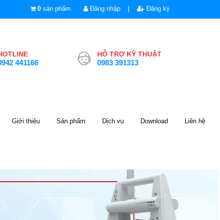
|
0
sản phẩm
Đăng nhập
Đăng ký
HOTLINE
HỖ TRỢ KỸ THUẬT
0942 441166
0983 391313
Giới thiệu
Sản phẩm
Dịch vụ
Download
Liên hệ