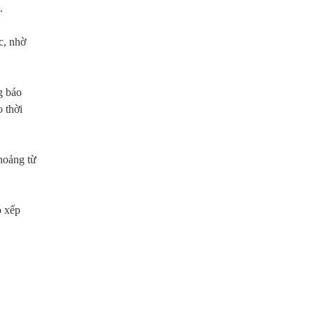
.
c, nhờ
g báo
 thời
khoảng từ
ó xếp