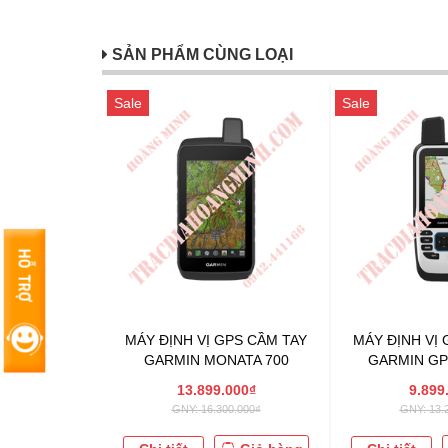
SẢN PHẨM CÙNG LOẠI
Sale
Sale
MÁY ĐỊNH VỊ GPS CẦM TAY
MÁY ĐỊNH VỊ 
GARMIN MONATA 700
GARMIN GP
13.899.000₫
9.899
GNY: 16.300.000₫
GNY: 13.