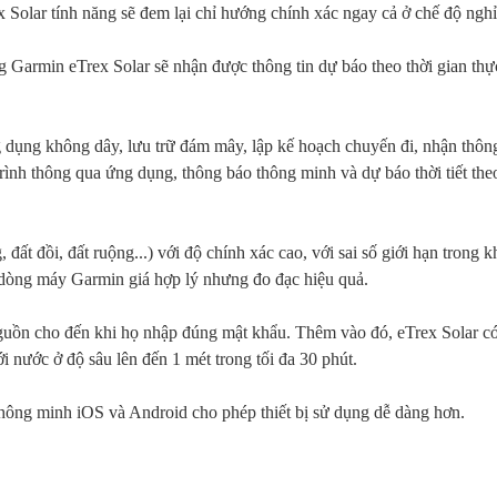
 Solar tính năng sẽ đem lại chỉ hướng chính xác ngay cả ở chế độ nghỉ
 Garmin eTrex Solar sẽ nhận được thông tin dự báo theo thời gian thự
 dụng không dây, lưu trữ đám mây, lập kế hoạch chuyến đi, nhận thôn
rình thông qua ứng dụng, thông báo thông minh và dự báo thời tiết theo
 đất đồi, đất ruộng...) với độ chính xác cao, với sai số giới hạn trong 
 dòng máy Garmin giá hợp lý nhưng đo đạc hiệu quả.
nguồn cho đến khi họ nhập đúng mật khẩu. Thêm vào đó, eTrex Solar c
 nước ở độ sâu lên đến 1 mét trong tối đa 30 phút.
 thông minh iOS và Android cho phép thiết bị sử dụng dễ dàng hơn.