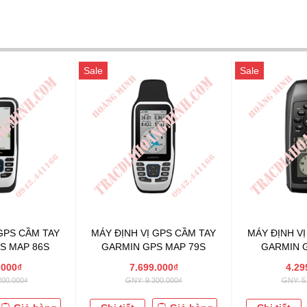
Sale
Sale
GPS CẦM TAY
MÁY ĐỊNH VỊ GPS CẦM TAY
MÁY ĐỊNH V
S MAP 86S
GARMIN GPS MAP 79S
GARMIN G
.000₫
7.699.000₫
4.29
200.000₫
GNY: 9.300.000₫
GNY: 5