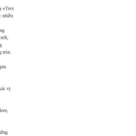
y eTrex
c nhiều
ông
trời,
g
g tròn
 pin
xác vị
lore,
đứng