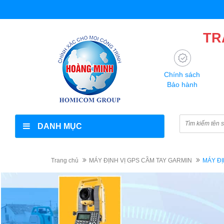
TR
Chính sách
Bảo hành
DANH MỤC
Trang chủ
MÁY ĐỊNH VỊ GPS CẦM TAY GARMIN
MÁY ĐỊ