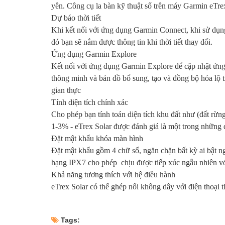
yên. Công cụ la bàn kỹ thuật số trên máy Garmin eTrex
Dự báo thời tiết
Khi kết nối với ứng dụng Garmin Connect, khi sử dụng
đó bạn sẽ nắm được thông tin khi thời tiết thay đổi.
Ứng dụng Garmin Explore
Kết nối với ứng dụng Garmin Explore để cập nhật ứng
thông minh và bản đồ bổ sung, tạo và đồng bộ hóa lộ t
gian thực
Tính diện tích chính xác
Cho phép bạn tính toán diện tích khu đất như (đất rừng,
1-3% - eTrex Solar được đánh giá là một trong những
Đặt mật khẩu khóa màn hình
Đặt mật khẩu gồm 4 chữ số, ngăn chặn bất kỳ ai bật 
hạng IPX7 cho phép chịu được tiếp xúc ngẫu nhiên với
Khả năng tương thích với hệ điều hành
eTrex Solar có thể ghép nối không dây với điện thoại
Tags: