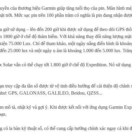
quyền của thương hiệu Garmin giúp tăng tuổi thọ của pin. Màn hình má
mặt trời. Mức sạc pin trên 100 phần trăm có nghĩa là pin đang nhận đượ
u giờ sử dụng – lên đến 200 giờ khi được sử dụng để theo dõi GPS th
n 1800 giờ ở chế độ thám hiểm. Với khả năng thay đổi năng lượng mặt 
u kiện 75.000 Lux. Chỉ để tham khảo, một ngày nắng điển hình là khoản
đến 25.000 lux và một ngày u ám là khoảng 1.000 đến 5.000 lux. Trăn
 Solar vẫn có thể chạy tới 1.800 giờ ở chế độ Expedition. Nó sử dụng
n truy cập đa tần số được từ vệ tinh điều hướng để cải thiện độ chính 
ệ tinh như: GPS, GALONASS, GALILEO, Beidou, QZSS...
m mô tả, nhật ký và gợi ý. Khi được kết nối với ứng dụng Garmin Exp
bạn.
g có la bàn kỹ thuật số, có thể cung cấp hướng chính xác ngay cả khi 