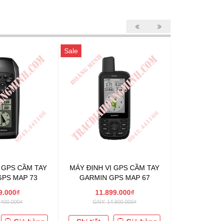
Sale
Sale
Ị GPS CẦM TAY
MÁY ĐỊNH VỊ GPS CẦM TAY
MÁY ĐỊNH 
PS MAP 73
GARMIN GPS MAP 67
GARMIN 
9.000₫
11.899.000₫
9.2
.400.000₫
GNY: 14.900.000₫
GNY: 