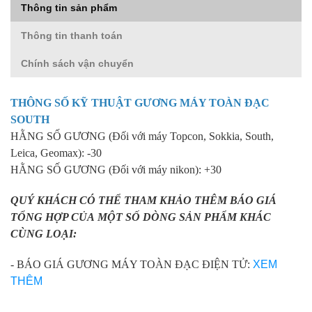
Thông tin sản phẩm
Thông tin thanh toán
Chính sách vận chuyển
THÔNG SỐ KỸ THUẬT
GƯƠNG MÁY TOÀN ĐẠC
SOUTH
HẰNG SỐ GƯƠNG (Đối với máy Topcon, Sokkia, South,
Leica, Geomax): -30
HẰNG SỐ GƯƠNG (Đối với máy nikon): +30
QUÝ KHÁCH CÓ THỂ THAM KHẢO THÊM BÁO GIÁ
TỔNG HỢP CỦA MỘT SỐ DÒNG SẢN PHẨM KHÁC
CÙNG LOẠI:
- BÁO GIÁ GƯƠNG MÁY TOÀN ĐẠC ĐIỆN TỬ:
XEM
THÊM