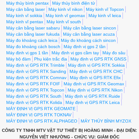
Máy thủy bình pentax
Máy thủy bình điện tử
Máy cân bằng laser
Máy kinh vĩ nikon
Máy kinh vĩ Topcon
Máy kinh vĩ sokkia
Máy kinh vĩ geomax
Máy kinh vĩ leica
Máy kinh vĩ pentax
Máy kinh vĩ south
Máy cân bằng laser sabaru
Máy cân bằng laser sincon
Máy cân bằng laser fukuda
Máy cân bằng laser acuza
Máy đo khoảng cách leica
Máy đo khoảng cách sincon
Máy đo khoảng cách bosch
Máy định vị gps 2 tần
Máy định vị gps 1 tần
Máy định vị gps cầm tay
Máy đo sâu
Máy bộ đàm
Phụ kiện trắc địa
Máy định vị GPS RTK GNSS
Máy định vị GPS RTK Trimble
Máy định vị GPS RTK Sokkia
Máy định vị GPS RTK Sanding
Máy định vị GPS RTK CHC
Máy định vị GPS RTK Comnav
Máy định vị GPS RTK Efix
Máy định vị GPS RTK FOIF
Máy định vị GPS RTK Geomax
Máy định vị GPS RTK Topcon
Máy định vị GPS RTK Nikon
Máy định vị GPS RTK South
Máy định vị GPS RTK Ruide
Máy định vị GPS RTK Kolida
Máy định vị GPS RTK Leica
MÁY ĐỊNH VỊ GPS RTK GEOMATE
MÁY ĐỊNH VỊ GPS RTK TOKNAV
MÁY ĐỊNH VỊ GPS RTK ALPHAGEO
MÁY THỦY BÌNH MYZOX
CÔNG TY TNHH MTV VẬT TƯ THIẾT BỊ HOÀNG MINH - ĐẠI DIỆN:
NGUYỄN VIẾT NHƯỜNG - CHỨC VỤ: GIÁM ĐỐC