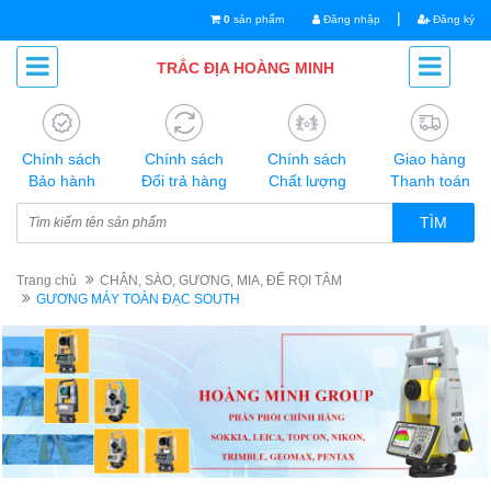
|
0
sản phẩm
Đăng nhập
Đăng ký
TRẮC ĐỊA HOÀNG MINH
Chính sách
Chính sách
Chính sách
Giao hàng
Bảo hành
Đổi trả hàng
Chất lượng
Thanh toán
TÌM
Trang chủ
CHÂN, SÀO, GƯƠNG, MIA, ĐẾ RỌI TÂM
GƯƠNG MÁY TOÀN ĐẠC SOUTH