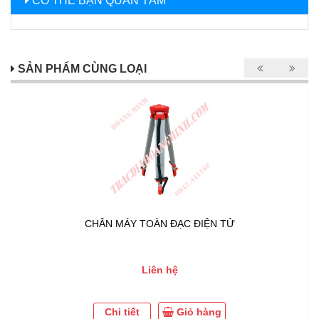
CÓ THỂ BẠN QUAN TÂM
SẢN PHẨM CÙNG LOẠI
CHÂN MÁY TOÀN ĐẠC ĐIỆN TỬ
Liên hệ
Chi tiết
Giỏ hàng