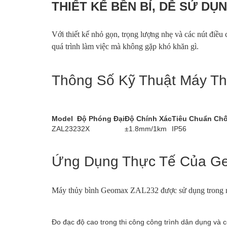
THIẾT KẾ BỀN BỈ, DỄ SỬ DỤ
Với thiết kế nhỏ gọn, trọng lượng nhẹ và các nút điề
quá trình làm việc mà không gặp khó khăn gì.
Thông Số Kỹ Thuật Máy T
Model
Độ Phóng Đại
Độ Chính Xác
Tiêu Chuẩn Ch
ZAL232
32X
±1.8mm/1km
IP56
Ứng Dụng Thực Tế Của G
Máy thủy bình Geomax ZAL232 được sử dụng trong nh
Đo đạc độ cao trong thi công công trình dân dụng và 