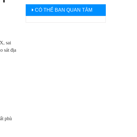
CÓ THỂ BẠN QUAN TÂM
X, sai
 sát địa
ất phù