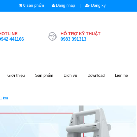
|
0
sản phẩm
Đăng nhập
Đăng ký
HOTLINE
HỖ TRỢ KỸ THUẬT
0942 441166
0983 391313
Giới thiệu
Sản phẩm
Dịch vụ
Download
Liên hệ
1 km