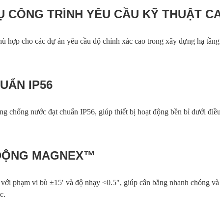
Ụ CÔNG TRÌNH YÊU CẦU KỸ THUẬT C
hù hợp cho các dự án yêu cầu độ chính xác cao trong xây dựng hạ tầng
UẨN IP56
chống nước đạt chuẩn IP56, giúp thiết bị hoạt động bền bỉ dưới điều
 ĐỘNG MAGNEX™
i phạm vi bù ±15′ và độ nhạy <0.5″, giúp cân bằng nhanh chóng và
c.