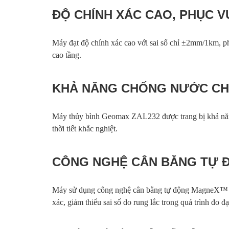
ĐỘ CHÍNH XÁC CAO, PHỤC V
Máy đạt độ chính xác cao với sai số chỉ ±2mm/1km, p
cao tầng.
KHẢ NĂNG CHỐNG NƯỚC CH
Máy thủy bình Geomax ZAL232 được trang bị khả năng 
thời tiết khắc nghiệt.
CÔNG NGHỆ CÂN BẰNG TỰ
Máy sử dụng công nghệ cân bằng tự động MagneX™ vớ
xác, giảm thiểu sai số do rung lắc trong quá trình đo đạ