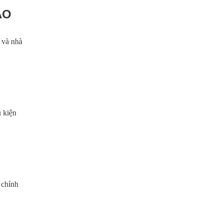
AO
 và nhà
 kiện
 chính