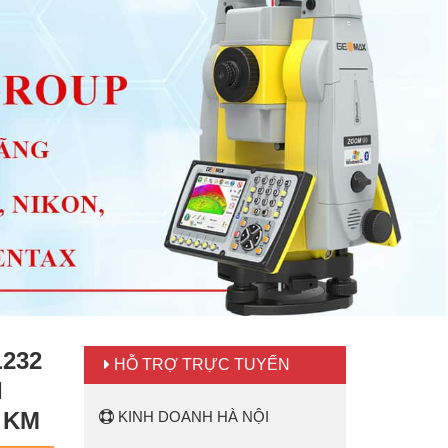
232
HỖ TRỢ TRỰC TUYẾN
I
1 KM
KINH DOANH HÀ NỘI