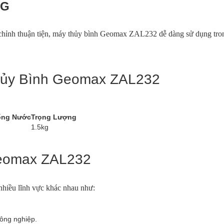
NG
u chỉnh thuận tiện, máy thủy bình Geomax ZAL232 dễ dàng sử dụng tro
hủy Bình Geomax ZAL232
ống Nước
Trọng Lượng
1.5kg
eomax ZAL232
iều lĩnh vực khác nhau như:
công nghiệp.