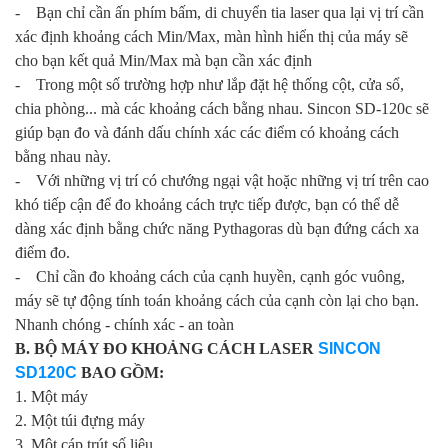
- Bạn chỉ cần ấn phím bấm, di chuyển tia laser qua lại vị trí cần
xác định khoảng cách Min/Max, màn hình hiển thị của máy sẽ
cho bạn kết quả Min/Max mà bạn cần xác định
- Trong một số trường hợp như lắp đặt hệ thống cột, cửa sổ,
chia phòng... mà các khoảng cách bằng nhau. Sincon SD-120c sẽ
giúp bạn đo và đánh dấu chính xác các điểm có khoảng cách
bằng nhau này.
- Với những vị trí có chướng ngại vật hoặc những vị trí trên cao
khó tiếp cận để đo khoảng cách trực tiếp được, bạn có thể dễ
dàng xác định bằng chức năng Pythagoras dù bạn đứng cách xa
điểm đo.
- Chỉ cần đo khoảng cách của cạnh huyền, cạnh góc vuông,
máy sẽ tự động tính toán khoảng cách của cạnh còn lại cho bạn.
Nhanh chóng - chính xác - an toàn
B. BỘ MÁY ĐO KHOẢNG CÁCH LASER
SINCON
SD120C
BAO GỒM:
1. Một máy
2. Một túi đựng máy
3. Một cáp trút số liệu