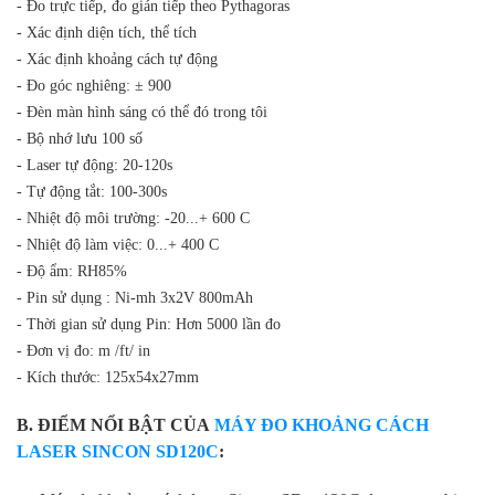
- Đo trực tiếp, đo gián tiếp theo Pythagoras
- Xác định diện tích, thể tích
- Xác định khoảng cách tự động
- Đo góc nghiêng: ± 900
- Đèn màn hình sáng có thể đó trong tôi
- Bộ nhớ lưu 100 số
- Laser tự động: 20-120s
- Tự động tắt: 100-300s
- Nhiệt độ môi trường: -20...+ 600 C
- Nhiệt độ làm việc: 0...+ 400 C
- Độ ẩm: RH85%
- Pin sử dụng : Ni-mh 3x2V 800mAh
- Thời gian sử dụng Pin: Hơn 5000 lần đo
- Đơn vị đo: m /ft/ in
- Kích thước: 125x54x27mm
B. ĐIỂM NỔI BẬT CỦA
MÁY ĐO KHOẢNG CÁCH
LASER SINCON SD120C
: