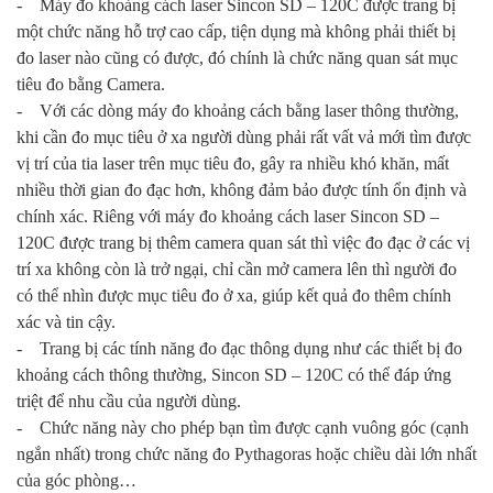
- Máy đo khoảng cách laser Sincon SD – 120C được trang bị
một chức năng hỗ trợ cao cấp, tiện dụng mà không phải thiết bị
đo laser nào cũng có được, đó chính là chức năng quan sát mục
tiêu đo bằng Camera.
- Với các dòng máy đo khoảng cách bằng laser thông thường,
khi cần đo mục tiêu ở xa người dùng phải rất vất vả mới tìm được
vị trí của tia laser trên mục tiêu đo, gây ra nhiều khó khăn, mất
nhiều thời gian đo đạc hơn, không đảm bảo được tính ổn định và
chính xác. Riêng với máy đo khoảng cách laser Sincon SD –
120C được trang bị thêm camera quan sát thì việc đo đạc ở các vị
trí xa không còn là trở ngại, chỉ cần mở camera lên thì người đo
có thể nhìn được mục tiêu đo ở xa, giúp kết quả đo thêm chính
xác và tin cậy.
- Trang bị các tính năng đo đạc thông dụng như các thiết bị đo
khoảng cách thông thường, Sincon SD – 120C có thể đáp ứng
triệt để nhu cầu của người dùng.
- Chức năng này cho phép bạn tìm được cạnh vuông góc (cạnh
ngắn nhất) trong chức năng đo Pythagoras hoặc chiều dài lớn nhất
của góc phòng…