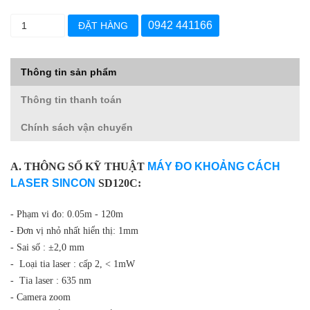
0942 441166
ĐẶT HÀNG
Thông tin sản phẩm
Thông tin thanh toán
Chính sách vận chuyển
A. THÔNG SỐ KỸ THUẬT
MÁY ĐO KHOẢNG CÁCH
LASER SINCON
SD120C:
- Phạm vi đo: 0.05m - 120m
- Đơn vị nhỏ nhất hiển thị: 1mm
- Sai số : ±2,0 mm
- Loại tia laser : cấp 2, < 1mW
- Tia laser : 635 nm
- Camera zoom