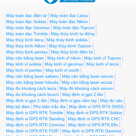
Máy toàn đạc điện tử
Máy toàn đạc Leica
Máy toàn đạc Sokkia
Máy toàn đạc Nikon
Máy toàn đạc Geomax
Máy toàn đạc Topcon
Máy toàn đạc Trimble
Máy thủy bình tự động
Máy thủy bình leica
Máy thủy bình sokkia
Máy thủy bình Nikon
Máy thủy bình Topcon
Máy thủy bình pentax
Máy thủy bình điện tử
Máy cân bằng laser
Máy kinh vĩ nikon
Máy kinh vĩ Topcon
Máy kinh vĩ sokkia
Máy kinh vĩ geomax
Máy kinh vĩ leica
Máy kinh vĩ pentax
Máy kinh vĩ south
Máy cân bằng laser sabaru
Máy cân bằng laser sincon
Máy cân bằng laser fukuda
Máy cân bằng laser acuza
Máy đo khoảng cách leica
Máy đo khoảng cách sincon
Máy đo khoảng cách bosch
Máy định vị gps 2 tần
Máy định vị gps 1 tần
Máy định vị gps cầm tay
Máy đo sâu
Máy bộ đàm
Phụ kiện trắc địa
Máy định vị GPS RTK GNSS
Máy định vị GPS RTK Trimble
Máy định vị GPS RTK Sokkia
Máy định vị GPS RTK Sanding
Máy định vị GPS RTK CHC
Máy định vị GPS RTK Comnav
Máy định vị GPS RTK Efix
Máy định vị GPS RTK FOIF
Máy định vị GPS RTK Geomax