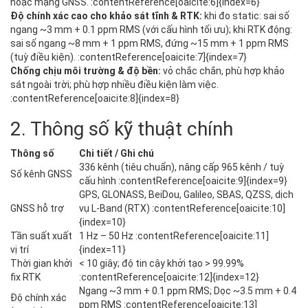
hoặc mạng GNSS. :contentReference[oaicite:6]{index=6}
Độ chính xác cao cho khảo sát tĩnh & RTK:
khi đo static: sai số
ngang ~3 mm + 0.1 ppm RMS (với cấu hình tối ưu); khi RTK động:
sai số ngang ~8 mm + 1 ppm RMS, đứng ~15 mm + 1 ppm RMS
(tuỳ điều kiện). :contentReference[oaicite:7]{index=7}
Chống chịu môi trường & độ bền:
vỏ chắc chắn, phù hợp khảo
sát ngoài trời; phù hợp nhiều điều kiện làm việc.
:contentReference[oaicite:8]{index=8}
2. Thông số kỹ thuật chính
Thông số
Chi tiết / Ghi chú
336 kênh (tiêu chuẩn), nâng cấp 965 kênh / tuỳ
Số kênh GNSS
cấu hình :contentReference[oaicite:9]{index=9}
GPS, GLONASS, BeiDou, Galileo, SBAS, QZSS, dịch
GNSS hỗ trợ
vụ L‑Band (RTX) :contentReference[oaicite:10]
{index=10}
Tần suất xuất
1 Hz – 50 Hz :contentReference[oaicite:11]
vị trí
{index=11}
Thời gian khởi
< 10 giây; độ tin cậy khởi tạo > 99.99%
fix RTK
:contentReference[oaicite:12]{index=12}
Ngang ~3 mm + 0.1 ppm RMS; Dọc ~3.5 mm + 0.4
Độ chính xác
ppm RMS :contentReference[oaicite:13]