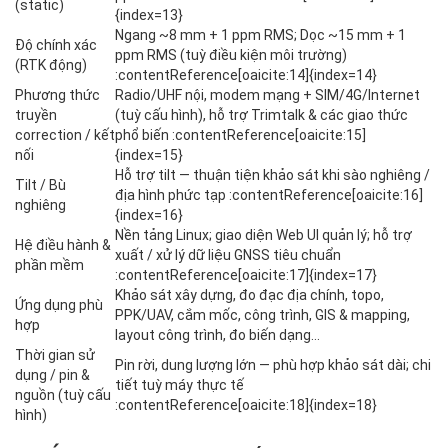
(static)
{index=13}
Ngang ~8 mm + 1 ppm RMS; Dọc ~15 mm + 1
Độ chính xác
ppm RMS (tuỳ điều kiện môi trường)
(RTK động)
:contentReference[oaicite:14]{index=14}
Phương thức
Radio/UHF nội, modem mạng + SIM/4G/Internet
truyền
(tuỳ cấu hình), hỗ trợ Trimtalk & các giao thức
correction / kết
phổ biến :contentReference[oaicite:15]
nối
{index=15}
Hỗ trợ tilt — thuận tiện khảo sát khi sào nghiêng /
Tilt / Bù
địa hình phức tạp :contentReference[oaicite:16]
nghiêng
{index=16}
Nền tảng Linux; giao diện Web UI quản lý; hỗ trợ
Hệ điều hành &
xuất / xử lý dữ liệu GNSS tiêu chuẩn
phần mềm
:contentReference[oaicite:17]{index=17}
Khảo sát xây dựng, đo đạc địa chính, topo,
Ứng dụng phù
PPK/UAV, cắm mốc, công trình, GIS & mapping,
hợp
layout công trình, đo biến dạng…
Thời gian sử
Pin rời, dung lượng lớn — phù hợp khảo sát dài; chi
dụng / pin &
tiết tuỳ máy thực tế
nguồn (tuỳ cấu
:contentReference[oaicite:18]{index=18}
hình)