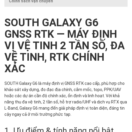
Chính sách vận chuyển
SOUTH GALAXY G6
GNSS RTK — MÁY ĐỊNH
VỊ VỆ TINH 2 TẦN SỐ, ĐA
VỆ TINH, RTK CHÍNH
XÁC
SOUTH Galaxy G6 là máy định vị GNSS RTK cao cấp, phù hợp cho
khảo sát xây dựng, đo đạc địa chính, cắm mốc, topo, PPK/UAV
hoặc các dự án cần độ chính xác, ổn định và linh hoạt. Với khả
năng thu đa vệ tinh, 2 tần số, hỗ trợ radio/UHF và dịch vụ RTX qua
L‑Band, Galaxy G6 mang đến giải pháp định vị toàn diện, đáng tin
cậy ngay cả ở môi trường phức tạp.
1. Ưu điểm & tính năng nổi bật