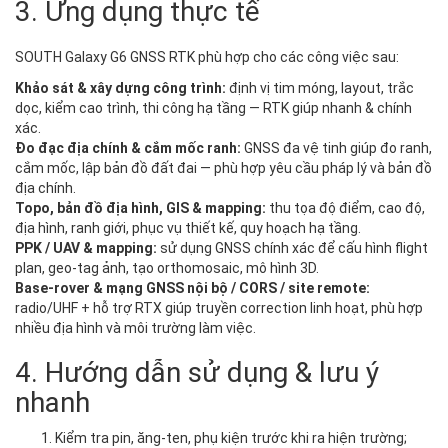
3. Ứng dụng thực tế
SOUTH Galaxy G6 GNSS RTK phù hợp cho các công việc sau:
Khảo sát & xây dựng công trình:
định vị tim móng, layout, trắc
dọc, kiểm cao trình, thi công hạ tầng — RTK giúp nhanh & chính
xác.
Đo đạc địa chính & cắm mốc ranh:
GNSS đa vệ tinh giúp đo ranh,
cắm mốc, lập bản đồ đất đai — phù hợp yêu cầu pháp lý và bản đồ
địa chính.
Topo, bản đồ địa hình, GIS & mapping:
thu tọa độ điểm, cao độ,
địa hình, ranh giới, phục vụ thiết kế, quy hoạch hạ tầng.
PPK / UAV & mapping:
sử dụng GNSS chính xác để cấu hình flight
plan, geo‑tag ảnh, tạo orthomosaic, mô hình 3D.
Base‑rover & mạng GNSS nội bộ / CORS / site remote:
radio/UHF + hỗ trợ RTX giúp truyền correction linh hoạt, phù hợp
nhiều địa hình và môi trường làm việc.
4. Hướng dẫn sử dụng & lưu ý
nhanh
Kiểm tra pin, ăng‑ten, phụ kiện trước khi ra hiện trường;