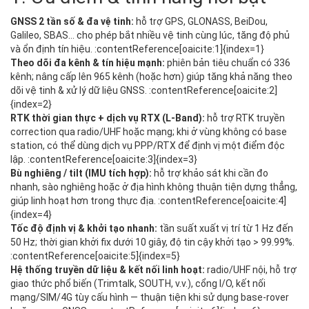
GNSS 2 tần số & đa vệ tinh:
hỗ trợ GPS, GLONASS, BeiDou,
Galileo, SBAS… cho phép bắt nhiều vệ tinh cùng lúc, tăng độ phủ
và ổn định tín hiệu. :contentReference[oaicite:1]{index=1}
Theo dõi đa kênh & tín hiệu mạnh:
phiên bản tiêu chuẩn có 336
kênh; nâng cấp lên 965 kênh (hoặc hơn) giúp tăng khả năng theo
dõi vệ tinh & xử lý dữ liệu GNSS. :contentReference[oaicite:2]
{index=2}
RTK thời gian thực + dịch vụ RTX (L‑Band):
hỗ trợ RTK truyền
correction qua radio/UHF hoặc mạng; khi ở vùng không có base
station, có thể dùng dịch vụ PPP/RTX để định vị một điểm độc
lập. :contentReference[oaicite:3]{index=3}
Bù nghiêng / tilt (IMU tích hợp):
hỗ trợ khảo sát khi cần đo
nhanh, sào nghiêng hoặc ở địa hình không thuận tiện dựng thẳng,
giúp linh hoạt hơn trong thực địa. :contentReference[oaicite:4]
{index=4}
Tốc độ định vị & khởi tạo nhanh:
tần suất xuất vị trí từ 1 Hz đến
50 Hz; thời gian khởi fix dưới 10 giây, độ tin cậy khởi tạo > 99.99%.
:contentReference[oaicite:5]{index=5}
Hệ thống truyền dữ liệu & kết nối linh hoạt:
radio/UHF nội, hỗ trợ
giao thức phổ biến (Trimtalk, SOUTH, v.v.), cổng I/O, kết nối
mạng/SIM/4G tùy cấu hình — thuận tiện khi sử dụng base‑rover