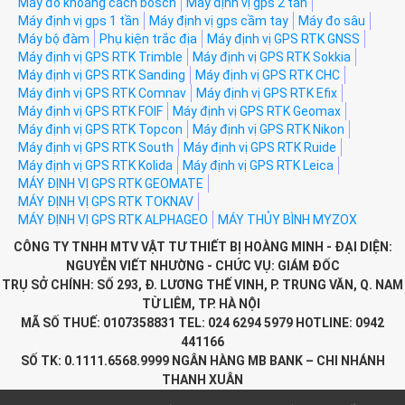
Máy đo khoảng cách bosch
Máy định vị gps 2 tần
Máy định vị gps 1 tần
Máy định vị gps cầm tay
Máy đo sâu
Máy bộ đàm
Phụ kiện trắc địa
Máy định vị GPS RTK GNSS
Máy định vị GPS RTK Trimble
Máy định vị GPS RTK Sokkia
Máy định vị GPS RTK Sanding
Máy định vị GPS RTK CHC
Máy định vị GPS RTK Comnav
Máy định vị GPS RTK Efix
Máy định vị GPS RTK FOIF
Máy định vị GPS RTK Geomax
Máy định vị GPS RTK Topcon
Máy định vị GPS RTK Nikon
Máy định vị GPS RTK South
Máy định vị GPS RTK Ruide
Máy định vị GPS RTK Kolida
Máy định vị GPS RTK Leica
MÁY ĐỊNH VỊ GPS RTK GEOMATE
MÁY ĐỊNH VỊ GPS RTK TOKNAV
MÁY ĐỊNH VỊ GPS RTK ALPHAGEO
MÁY THỦY BÌNH MYZOX
CÔNG TY TNHH MTV VẬT TƯ THIẾT BỊ HOÀNG MINH - ĐẠI DIỆN:
NGUYỄN VIẾT NHƯỜNG - CHỨC VỤ: GIÁM ĐỐC
TRỤ SỞ CHÍNH: SỐ 293, Đ. LƯƠNG THẾ VINH, P. TRUNG VĂN, Q. NAM
TỪ LIÊM, TP. HÀ NỘI
MÃ SỐ THUẾ: 0107358831 TEL: 024 6294 5979 HOTLINE: 0942
441166
SỐ TK: 0.1111.6568.9999 NGÂN HÀNG MB BANK – CHI NHÁNH
THANH XUÂN