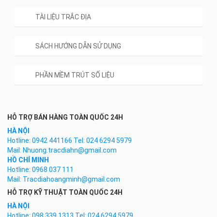
TÀI LIỆU TRẮC ĐỊA
SÁCH HƯỚNG DẪN SỬ DỤNG
PHẦN MỀM TRÚT SỐ LIỆU
HỖ TRỢ BÁN HÀNG TOÀN QUỐC 24H
HÀ NỘI
Hotline: 0942 441166 Tel: 024 6294 5979
Mail: Nhuong.tracdiahn@gmail.com
HỒ CHÍ MINH
Hotline: 0968 037 111
Mail: Tracdiahoangminh@gmail.com
HỖ TRỢ KỸ THUẬT TOÀN QUỐC 24H
HÀ NỘI
Hotline: 098 339 1313 Tel: 024 6294 5979