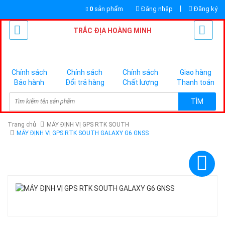
|
0
sản phẩm
Đăng nhập
Đăng ký
TRẮC ĐỊA HOÀNG MINH
Chính sách
Chính sách
Chính sách
Giao hàng
Bảo hành
Đổi trả hàng
Chất lượng
Thanh toán
TÌM
Trang chủ
MÁY ĐỊNH VỊ GPS RTK SOUTH
MÁY ĐỊNH VỊ GPS RTK SOUTH GALAXY G6 GNSS