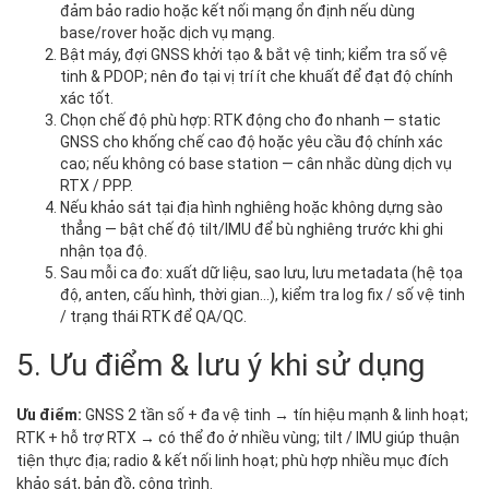
đảm bảo radio hoặc kết nối mạng ổn định nếu dùng
base/rover hoặc dịch vụ mạng.
Bật máy, đợi GNSS khởi tạo & bắt vệ tinh; kiểm tra số vệ
tinh & PDOP; nên đo tại vị trí ít che khuất để đạt độ chính
xác tốt.
Chọn chế độ phù hợp: RTK động cho đo nhanh — static
GNSS cho khống chế cao độ hoặc yêu cầu độ chính xác
cao; nếu không có base station — cân nhắc dùng dịch vụ
RTX / PPP.
Nếu khảo sát tại địa hình nghiêng hoặc không dựng sào
thẳng — bật chế độ tilt/IMU để bù nghiêng trước khi ghi
nhận tọa độ.
Sau mỗi ca đo: xuất dữ liệu, sao lưu, lưu metadata (hệ tọa
độ, anten, cấu hình, thời gian…), kiểm tra log fix / số vệ tinh
/ trạng thái RTK để QA/QC.
5. Ưu điểm & lưu ý khi sử dụng
Ưu điểm:
GNSS 2 tần số + đa vệ tinh → tín hiệu mạnh & linh hoạt;
RTK + hỗ trợ RTX → có thể đo ở nhiều vùng; tilt / IMU giúp thuận
tiện thực địa; radio & kết nối linh hoạt; phù hợp nhiều mục đích
khảo sát, bản đồ, công trình.