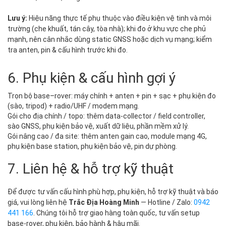
Lưu ý:
Hiệu năng thực tế phụ thuộc vào điều kiện vệ tinh và môi
trường (che khuất, tán cây, tòa nhà); khi đo ở khu vực che phủ
mạnh, nên cân nhắc dùng static GNSS hoặc dịch vụ mạng; kiểm
tra anten, pin & cấu hình trước khi đo.
6. Phụ kiện & cấu hình gợi ý
Trọn bộ base–rover: máy chính + anten + pin + sạc + phụ kiện đo
(sào, tripod) + radio/UHF / modem mạng.
Gói cho địa chính / topo: thêm data‑collector / field controller,
sào GNSS, phụ kiện bảo vệ, xuất dữ liệu, phần mềm xử lý.
Gói nâng cao / đa site: thêm anten gain cao, module mạng 4G,
phụ kiện base station, phụ kiện bảo vệ, pin dự phòng.
7. Liên hệ & hỗ trợ kỹ thuật
Để được tư vấn cấu hình phù hợp, phụ kiện, hỗ trợ kỹ thuật và báo
giá, vui lòng liên hệ
Trắc Địa Hoàng Minh
— Hotline / Zalo:
0942
441 166
. Chúng tôi hỗ trợ giao hàng toàn quốc, tư vấn setup
base‑rover, phụ kiện, bảo hành & hậu mãi.