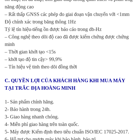
năng động cao
– Rất thấp GNSS các phép đo giai đoạn vận chuyển với <1mm
Độ chính xác trong băng thông 1Hz
Tỷ lệ tín hiệu-tiếng ồn được báo cáo trong db-Hz
– Công nghệ theo dõi độ cao đã được kiểm chứng được chứng
minh
– Thời gian khởi tạo <15s
– khởi tạo độ tin cậy> 99,9%
– Tín hiệu vệ tinh theo dõi đồng thời
C. QUYỀN LỢI CỦA KHÁCH HÀNG KHI MUA MÁY
TẠI TRẮC ĐỊA HOÀNG MINH
1- Sản phẩm chính hãng.
2- Bảo hành trong 24h.
3- Giao hàng nhanh chóng.
4- Miễn phí giao hàng trên toàn quốc.
5- Máy được Kiểm định theo tiêu chuẩn ISO/IEC 17025-2017.
6- Hỗ trợ cho mượn máy khi bảo hành, bảo trì.