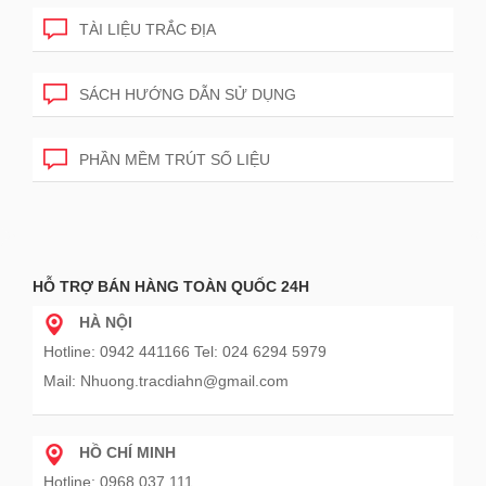
TÀI LIỆU TRẮC ĐỊA
SÁCH HƯỚNG DẪN SỬ DỤNG
PHẦN MỀM TRÚT SỐ LIỆU
HỖ TRỢ BÁN HÀNG TOÀN QUỐC 24H
HÀ NỘI
Hotline: 0942 441166 Tel: 024 6294 5979
Mail: Nhuong.tracdiahn@gmail.com
HỒ CHÍ MINH
Hotline: 0968 037 111