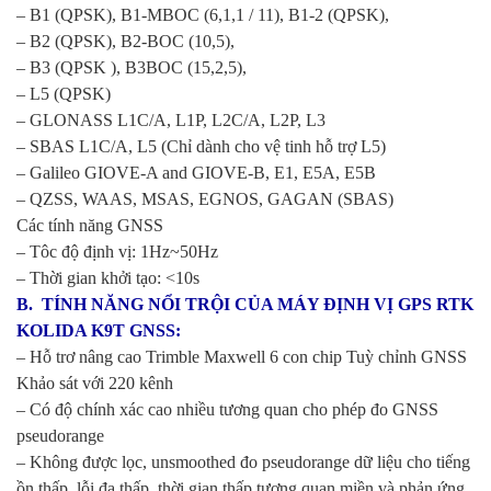
– B1 (QPSK), B1-MBOC (6,1,1 / 11), B1-2 (QPSK),
– B2 (QPSK), B2-BOC (10,5),
– B3 (QPSK ), B3BOC (15,2,5),
– L5 (QPSK)
– GLONASS L1C/A, L1P, L2C/A, L2P, L3
– SBAS L1C/A, L5 (Chỉ dành cho vệ tinh hỗ trợ L5)
– Galileo GIOVE-A and GIOVE-B, E1, E5A, E5B
– QZSS, WAAS, MSAS, EGNOS, GAGAN (SBAS)
Các tính năng GNSS
– Tôc độ định vị: 1Hz~50Hz
– Thời gian khởi tạo: <10s
B. TÍNH NĂNG NỔI TRỘI CỦA MÁY ĐỊNH VỊ GPS RTK
KOLIDA K9T GNSS:
– Hỗ trơ nâng cao Trimble Maxwell 6 con chip Tuỳ chỉnh GNSS
Khảo sát với 220 kênh
– Có độ chính xác cao nhiều tương quan cho phép đo GNSS
pseudorange
– Không được lọc, unsmoothed đo pseudorange dữ liệu cho tiếng
ồn thấp, lỗi đa thấp, thời gian thấp tương quan miền và phản ứng