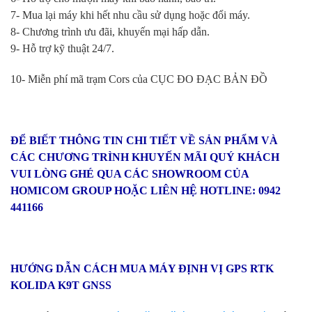
7- Mua lại máy khi hết nhu cầu sử dụng hoặc đổi máy.
8- Chương trình ưu đãi, khuyến mại hấp dẫn.
9- Hỗ trợ kỹ thuật 24/7.
10- Miễn phí mã trạm Cors của CỤC ĐO ĐẠC BẢN ĐỒ
ĐỂ BIẾT THÔNG TIN CHI TIẾT VỀ SẢN PHẨM VÀ
CÁC CHƯƠNG TRÌNH KHUYẾN MÃI QUÝ KHÁCH
VUI LÒNG GHÉ QUA CÁC SHOWROOM CỦA
HOMICOM GROUP HOẶC LIÊN HỆ HOTLINE:
0942
441166
HƯỚNG DẪN CÁCH MUA MÁY ĐỊNH VỊ GPS RTK
KOLIDA K9T GNSS