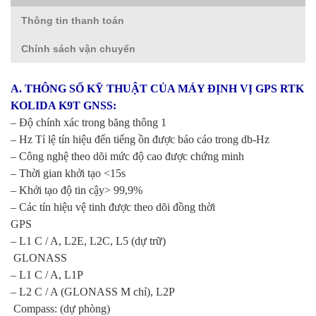
Thông tin thanh toán
Chính sách vận chuyển
A. THÔNG SỐ KỸ THUẬT CỦA MÁY ĐỊNH VỊ GPS RTK
KOLIDA K9T GNSS:
– Độ chính xác trong băng thông 1
– Hz Tỉ lệ tín hiệu đến tiếng ồn được báo cáo trong db-Hz
– Công nghệ theo dõi mức độ cao được chứng minh
– Thời gian khởi tạo <15s
– Khởi tạo độ tin cậy> 99,9%
– Các tín hiệu vệ tinh được theo dõi đồng thời
GPS
– L1 C / A, L2E, L2C, L5 (dự trữ)
GLONASS
– L1 C / A, L1P
– L2 C / A (GLONASS M chỉ), L2P
Compass: (dự phòng)