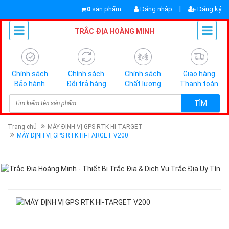
|
0
sản phẩm
Đăng nhập
Đăng ký
TRẮC ĐỊA HOÀNG MINH
Chính sách
Chính sách
Chính sách
Giao hàng
Bảo hành
Đổi trả hàng
Chất lượng
Thanh toán
TÌM
Trang chủ
MÁY ĐỊNH VỊ GPS RTK HI-TARGET
MÁY ĐỊNH VỊ GPS RTK HI-TARGET V200