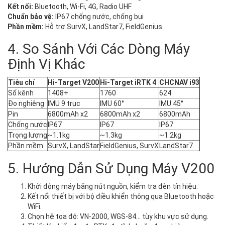
Kết nối:
Bluetooth, Wi-Fi, 4G, Radio UHF
Chuẩn bảo vệ:
IP67 chống nước, chống bụi
Phần mềm:
Hỗ trợ SurvX, LandStar7, FieldGenius
4. So Sánh Với Các Dòng Máy
Định Vị Khác
Tiêu chí
Hi-Target V200
Hi-Target iRTK 4
CHCNAV i93
Số kênh
1408+
1760
624
Đo nghiêng
IMU 9 trục
IMU 60°
IMU 45°
Pin
6800mAh x2
6800mAh x2
6800mAh
Chống nước
IP67
IP67
IP67
Trọng lượng
~1.1kg
~1.3kg
~1.2kg
Phần mềm
SurvX, LandStar
FieldGenius, SurvX
LandStar7
5. Hướng Dẫn Sử Dụng Máy V200
Khởi động máy bằng nút nguồn, kiểm tra đèn tín hiệu.
Kết nối thiết bị với bộ điều khiển thông qua Bluetooth hoặc
WiFi.
Chọn hệ tọa độ: VN-2000, WGS-84… tùy khu vực sử dụng.