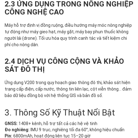
2.3 ỨNG DỤNG TRONG NÔNG NGHIỆP
CÔNG NGHỆ CAO
Máy hỗ trợ định vị đồng ruộng, điều hướng máy móc nông nghiệp
tự động như máy gieo hạt, máy gặt, máy bay phun thuốc không
người lái (drone). Tối ưu hóa quy trình canh tác và tiết kiệm chi
phí cho nông dân.
2.4 DỊCH VỤ CÔNG CỘNG VÀ KHẢO
SÁT ĐÔ THỊ
Ứng dụng V200 trong quy hoạch giao thông đô thị, khảo sát hiện
trạng cấp điện, cấp nước, thông tin liên lạc, cột viễn thông... đảm
bảo dữ liệu đồng bộ với hệ thống GIS và bản đồ số.
3. Thông Số Kỹ Thuật Nổi Bật
GNSS:
1408+ kênh, hỗ trợ tất cả các hệ vệ tinh
Đo nghiêng:
IMU 9 trục, nghiêng tối đa 60°, không hiệu chuẩn
Pin:
6800mAh, hoạt động liên tục 15–20 giờ