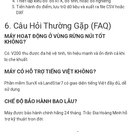
Thiết lập kiểu đo: đo RTK, đo tĩnh, hoặc đo nghiêng.
Tiến hành đo điểm, lưu trữ dữ liệu và xuất ra file CSV hoặc
DXF.
6. Câu Hỏi Thường Gặp (FAQ)
MÁY HOẠT ĐỘNG Ở VÙNG RỪNG NÚI TỐT
KHÔNG?
Có. V200 thu được đa hệ vệ tinh, tín hiệu mạnh và ổn định cả khi
bị che khuất.
MÁY CÓ HỖ TRỢ TIẾNG VIỆT KHÔNG?
Phần mềm SurvX và LandStar7 có giao diện tiếng Việt đầy đủ, dễ
sử dụng.
CHẾ ĐỘ BẢO HÀNH BAO LÂU?
Máy được bảo hành chính hãng 24 tháng. Trắc Địa Hoàng Minh hỗ
trợ kỹ thuật trọn đời.