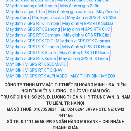
Máy đo khoảng cách bosch
Máy định vị gps 2 tần
Máy định vị gps 1 tần
Máy định vị gps cầm tay
Máy đo sâu
Máy bộ đàm
Phụ kiện trắc địa
Máy định vị GPS RTK GNSS
Máy định vị GPS RTK Trimble
Máy định vị GPS RTK Sokkia
Máy định vị GPS RTK Sanding
Máy định vị GPS RTK CHC
Máy định vị GPS RTK Comnav
Máy định vị GPS RTK Efix
Máy định vị GPS RTK FOIF
Máy định vị GPS RTK Geomax
Máy định vị GPS RTK Topcon
Máy định vị GPS RTK Nikon
Máy định vị GPS RTK South
Máy định vị GPS RTK Ruide
Máy định vị GPS RTK Kolida
Máy định vị GPS RTK Leica
MÁY ĐỊNH VỊ GPS RTK GEOMATE
MÁY ĐỊNH VỊ GPS RTK TOKNAV
MÁY ĐỊNH VỊ GPS RTK ALPHAGEO
MÁY THỦY BÌNH MYZOX
CÔNG TY TNHH MTV VẬT TƯ THIẾT BỊ HOÀNG MINH - ĐẠI DIỆN:
NGUYỄN VIẾT NHƯỜNG - CHỨC VỤ: GIÁM ĐỐC
TRỤ SỞ CHÍNH: SỐ 293, Đ. LƯƠNG THẾ VINH, P. TRUNG VĂN, Q. NAM
TỪ LIÊM, TP. HÀ NỘI
MÃ SỐ THUẾ: 0107358831 TEL: 024 6294 5979 HOTLINE: 0942
441166
SỐ TK: 0.1111.6568.9999 NGÂN HÀNG MB BANK – CHI NHÁNH
THANH XUÂN