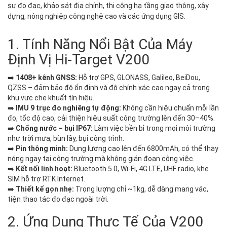
sư đo đạc, khảo sát địa chính, thi công hạ tầng giao thông, xây
dựng, nông nghiệp công nghệ cao và các ứng dụng GIS.
1. Tính Năng Nổi Bật Của Máy
Định Vị Hi-Target V200
➡️
1408+ kênh GNSS:
Hỗ trợ GPS, GLONASS, Galileo, BeiDou,
QZSS – đảm bảo độ ổn định và độ chính xác cao ngay cả trong
khu vực che khuất tín hiệu.
➡️
IMU 9 trục đo nghiêng tự động:
Không cần hiệu chuẩn mỗi lần
đo, tốc độ cao, cải thiện hiệu suất công trường lên đến 30–40%.
➡️
Chống nước – bụi IP67:
Làm việc bền bỉ trong mọi môi trường
như trời mưa, bùn lầy, bụi công trình.
➡️
Pin thông minh:
Dung lượng cao lên đến 6800mAh, có thể thay
nóng ngay tại công trường mà không gián đoạn công việc.
➡️
Kết nối linh hoạt:
Bluetooth 5.0, Wi-Fi, 4G LTE, UHF radio, khe
SIM hỗ trợ RTK Internet.
➡️
Thiết kế gọn nhẹ:
Trọng lượng chỉ ~1kg, dễ dàng mang vác,
tiện thao tác đo đạc ngoài trời.
2. Ứng Dụng Thực Tế Của V200