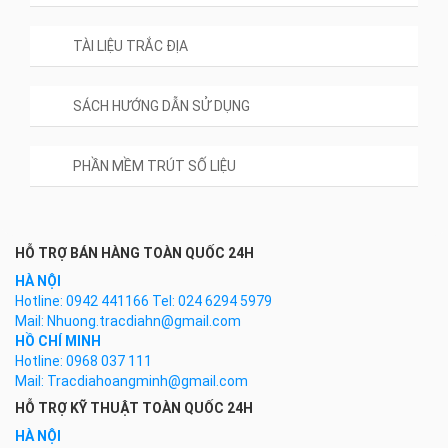
TÀI LIỆU TRẮC ĐỊA
SÁCH HƯỚNG DẪN SỬ DỤNG
PHẦN MỀM TRÚT SỐ LIỆU
HỖ TRỢ BÁN HÀNG TOÀN QUỐC 24H
HÀ NỘI
Hotline: 0942 441166 Tel: 024 6294 5979
Mail: Nhuong.tracdiahn@gmail.com
HỒ CHÍ MINH
Hotline: 0968 037 111
Mail: Tracdiahoangminh@gmail.com
HỖ TRỢ KỸ THUẬT TOÀN QUỐC 24H
HÀ NỘI