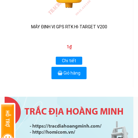
MÁY ĐỊNH VỊ GPS RTK HI-TARGET V200
1₫
Chi tiết
Giỏ hàng