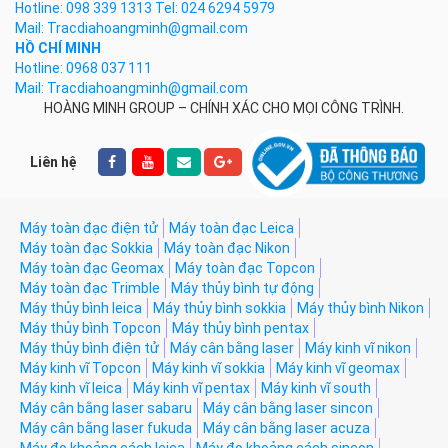
Hotline: 098 339 1313 Tel: 024 6294 5979
Mail: Tracdiahoangminh@gmail.com
HỒ CHÍ MINH
Hotline: 0968 037 111
Mail: Tracdiahoangminh@gmail.com
HOÀNG MINH GROUP – CHÍNH XÁC CHO MỌI CÔNG TRÌNH.
Liên hệ
Máy toàn đạc điện tử
Máy toàn đạc Leica
Máy toàn đạc Sokkia
Máy toàn đạc Nikon
Máy toàn đạc Geomax
Máy toàn đạc Topcon
Máy toàn đạc Trimble
Máy thủy bình tự động
Máy thủy bình leica
Máy thủy bình sokkia
Máy thủy bình Nikon
Máy thủy bình Topcon
Máy thủy bình pentax
Máy thủy bình điện tử
Máy cân bằng laser
Máy kinh vĩ nikon
Máy kinh vĩ Topcon
Máy kinh vĩ sokkia
Máy kinh vĩ geomax
Máy kinh vĩ leica
Máy kinh vĩ pentax
Máy kinh vĩ south
Máy cân bằng laser sabaru
Máy cân bằng laser sincon
Máy cân bằng laser fukuda
Máy cân bằng laser acuza
Máy đo khoảng cách leica
Máy đo khoảng cách sincon