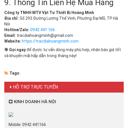
9. Thông Tin Liên Hệ Mua Hàng
Công ty TNHH MTV Vật Tư Thiết Bị Hoàng Minh
Địa chỉ:
Số 293 Đường Lương Thế Vinh, Phường Đại Mỗ, TP Hà
Nội
Hotline/Zalo:
0942 441 166
Email:
tracdiahoangminh@gmail.com
Website:
https://tracdiahoangminh.com
🎯 Gọi ngay
để được tư vấn dòng máy phù hợp, nhận báo giá tốt
và khuyến mãi hấp dẫn trong tháng này!
Tags:
HỖ TRỢ TRỰC TUYẾN
KINH DOANH HÀ NỘI
Mobile: 0942 441166