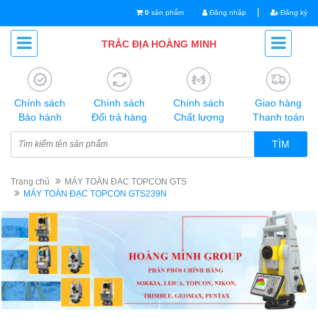
|
0
sản phẩm
Đăng nhập
Đăng ký
TRẮC ĐỊA HOÀNG MINH
Chính sách
Chính sách
Chính sách
Giao hàng
Bảo hành
Đổi trả hàng
Chất lượng
Thanh toán
TÌM
Trang chủ
MÁY TOÀN ĐẠC TOPCON GTS
MÁY TOÀN ĐẠC TOPCON GTS239N