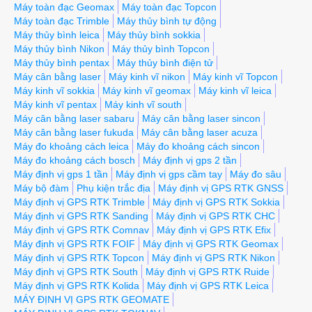
Máy toàn đạc Geomax
Máy toàn đạc Topcon
Máy toàn đạc Trimble
Máy thủy bình tự động
Máy thủy bình leica
Máy thủy bình sokkia
Máy thủy bình Nikon
Máy thủy bình Topcon
Máy thủy bình pentax
Máy thủy bình điện tử
Máy cân bằng laser
Máy kinh vĩ nikon
Máy kinh vĩ Topcon
Máy kinh vĩ sokkia
Máy kinh vĩ geomax
Máy kinh vĩ leica
Máy kinh vĩ pentax
Máy kinh vĩ south
Máy cân bằng laser sabaru
Máy cân bằng laser sincon
Máy cân bằng laser fukuda
Máy cân bằng laser acuza
Máy đo khoảng cách leica
Máy đo khoảng cách sincon
Máy đo khoảng cách bosch
Máy định vị gps 2 tần
Máy định vị gps 1 tần
Máy định vị gps cầm tay
Máy đo sâu
Máy bộ đàm
Phụ kiện trắc địa
Máy định vị GPS RTK GNSS
Máy định vị GPS RTK Trimble
Máy định vị GPS RTK Sokkia
Máy định vị GPS RTK Sanding
Máy định vị GPS RTK CHC
Máy định vị GPS RTK Comnav
Máy định vị GPS RTK Efix
Máy định vị GPS RTK FOIF
Máy định vị GPS RTK Geomax
Máy định vị GPS RTK Topcon
Máy định vị GPS RTK Nikon
Máy định vị GPS RTK South
Máy định vị GPS RTK Ruide
Máy định vị GPS RTK Kolida
Máy định vị GPS RTK Leica
MÁY ĐỊNH VỊ GPS RTK GEOMATE