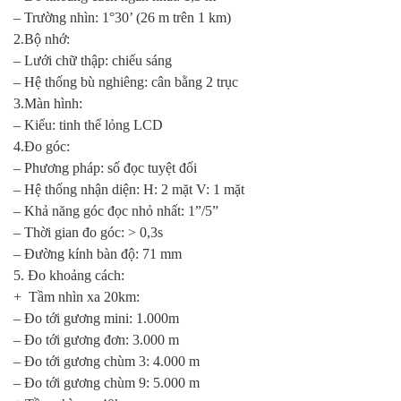
– Trường nhìn: 1°30’ (26 m trên 1 km)
2.Bộ nhớ:
– Lưới chữ thập: chiếu sáng
– Hệ thống bù nghiêng: cân bằng 2 trục
3.Màn hình:
– Kiểu: tinh thể lỏng LCD
4.Đo góc:
– Phương pháp: số đọc tuyệt đối
– Hệ thống nhận diện: H: 2 mặt V: 1 mặt
– Khả năng góc đọc nhỏ nhất: 1”/5”
– Thời gian đo góc: > 0,3s
– Đường kính bàn độ: 71 mm
5. Đo khoảng cách:
+ Tầm nhìn xa 20km:
– Đo tới gương mini: 1.000m
– Đo tới gương đơn: 3.000 m
– Đo tới gương chùm 3: 4.000 m
– Đo tới gương chùm 9: 5.000 m