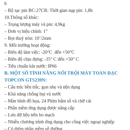
h
– Bộ sạc pin BC-27CR: Thời gian nạp pin: 1,8h
10.Thông số khác:
– Trọng lượng máy và pin: 4,9kg
– Đơn vị hiệu chỉnh: 1”
– Bọt thuỷ tròn: 10’/2mm
9. Môi trường hoạt động:
– Biên độ làm việc: -20°C đến +50°C
– Biên độ chịu đựng: -35° C đến +50° C
– Tiêu chuẩn kín nước: IP66
B. MỘT SỐ TÍNH NĂNG NỔI TRỘI MÁY
TOÀN ĐẠC
TOPCON GTS239N
:
– Cấu trúc bền trắc, gọn nhẹ và tiện dụng
– Khả năng chống bụi và nước
– Màn hình đồ họa, 24 Phím bấm số và chữ cái
– Phần mềm ứng dụng được nâng cấp
– Lưu dữ liệu trên bo mạch
– Nhiều chương trình ứng dụng cho công việc ngoại nghiệp
– Có thêm phần mềm về đường