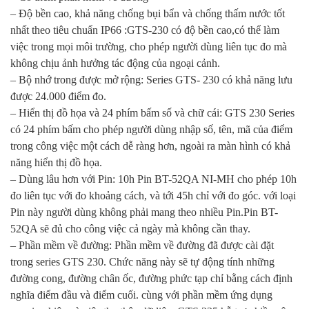
– Độ bền cao, khả năng chống bụi bẩn và chống thấm nước tốt
nhất theo tiêu chuẩn IP66 :GTS-230 có độ bền cao,có thể làm
việc trong mọi môi trường, cho phép người dùng liên tục đo mà
không chịu ảnh hưởng tác động của ngoại cảnh.
– Bộ nhớ trong được mở rộng: Series GTS- 230 có khả năng lưu
được 24.000 điểm đo.
– Hiển thị đồ họa và 24 phím bấm số và chữ cái: GTS 230 Series
có 24 phím bấm cho phép người dùng nhập số, tên, mã của điểm
trong công việc một cách dễ ràng hơn, ngoài ra màn hình có khả
năng hiển thị đồ họa.
– Dùng lâu hơn với Pin: 10h Pin BT-52QA NI-MH cho phép 10h
đo liên tục với đo khoảng cách, và tới 45h chỉ với đo góc. với loại
Pin này người dùng không phải mang theo nhiều Pin.Pin BT-
52QA sẽ đủ cho công việc cả ngày mà không cần thay.
– Phần mềm về đường: Phần mềm về đường đã được cài đặt
trong series GTS 230. Chức năng này sẽ tự động tính những
đường cong, đường chân ốc, đường phức tạp chỉ bằng cách định
nghĩa điểm đầu và điểm cuối. cùng với phần mềm ứng dụng