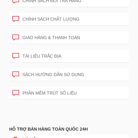
CHÍNH SÁCH ĐỔI TRẢ HÀNG
CHÍNH SÁCH CHẤT LƯỢNG
GIAO HÀNG & THANH TOÁN
TÀI LIỆU TRẮC ĐỊA
SÁCH HƯỚNG DẪN SỬ DỤNG
PHẦN MỀM TRÚT SỐ LIỆU
HỖ TRỢ BÁN HÀNG TOÀN QUỐC 24H