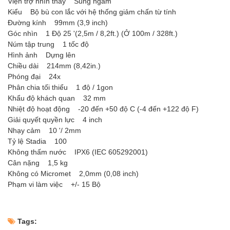
Viện trợ nhìn thấy Súng ngắm
Kiểu Bộ bù con lắc với hệ thống giảm chấn từ tính
Đường kính 99mm (3,9 inch)
Góc nhìn 1 Độ 25 '(2,5m / 8,2ft.) (Ở 100m / 328ft.)
Núm tập trung 1 tốc độ
Hình ảnh Dựng lên
Chiều dài 214mm (8,42in.)
Phóng đại 24x
Phân chia tối thiểu 1 độ / 1gon
Khẩu độ khách quan 32 mm
Nhiệt độ hoạt động -20 đến +50 độ C (-4 đến +122 độ F)
Giải quyết quyền lực 4 inch
Nhạy cảm 10 '/ 2mm
Tỷ lệ Stadia 100
Không thấm nước IPX6 (IEC 605292001)
Cân nặng 1,5 kg
Không có Micromet 2,0mm (0,08 inch)
Phạm vi làm việc +/- 15 Bộ
Tags: