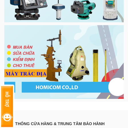
HỆ THỐNG CỬA HÀNG & TRUNG TÂM BẢO HÀNH