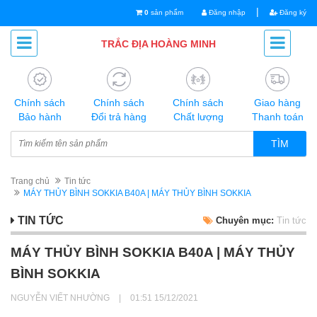
|
0
sản phẩm
Đăng nhập
Đăng ký
TRẮC ĐỊA HOÀNG MINH
Chính sách
Chính sách
Chính sách
Giao hàng
Bảo hành
Đổi trả hàng
Chất lượng
Thanh toán
TÌM
Trang chủ
Tin tức
MÁY THỦY BÌNH SOKKIA B40A | MÁY THỦY BÌNH SOKKIA
TIN TỨC
Chuyên mục:
Tin tức
MÁY THỦY BÌNH SOKKIA B40A | MÁY THỦY
BÌNH SOKKIA
NGUYỄN VIẾT NHƯỜNG
|
01:51 15/12/2021