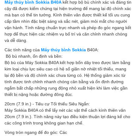
Máy thủy bình Sokkia B40A
kết hợp bộ bù chính xác và đáng tin
cậy đã được kiểm chứng tại hiện trường để mang lại độ chính xác
mà bạn có thể tin tưởng. Kính thiên văn được thiết kế tối ưu cung
cấp tầm nhìn đặc biệt sáng và sắc nét, giảm mỏi mắt cho người
vận hành. Tính năng chuẩn trực nhanh và phép đo góc ngang kết
hợp để thực hiện các nhiệm vụ bố trí và căn chỉnh nhanh chóng
và dễ dàng.
Các tính năng của
Máy thủy bình Sokkia
B40A:
Bộ bù nhanh, ổn định và bền:
Bộ bù của Máy Sokkia B40A kết hợp bốn dây treo được làm bằng
kim loại chịu lực siêu cao có hệ số giãn nở nhiệt tối thiểu, mang
lại độ bền và độ chính xác chưa từng có. Hệ thống giảm xóc từ
tính được tinh chỉnh nhanh chóng cân bằng và ổn định đường
ngắm bất chấp những rung động nhỏ xuất hiện khi làm việc gần
thiết bị nặng hoặc đường đông đúc.
20cm (7.9 in.) - Tiêu cự Tối thiểu Siêu Ngắn:
Máy Sokkia B40A có thể lấy nét các vật thể cách kính thiên văn
20cm (7.9 in.). Tính năng này tạo điều kiện thuận lợi đáng kể cho
các công trình trong không gian hạn chế.
Vòng tròn ngang để đo góc: Các