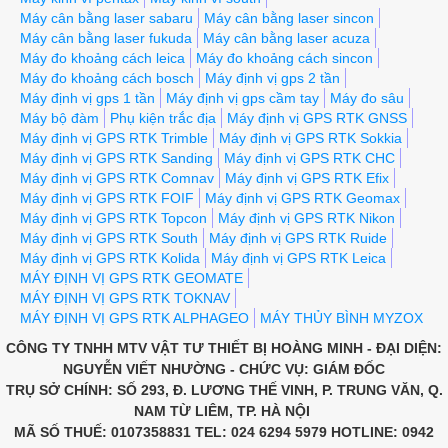
Máy cân bằng laser sabaru
Máy cân bằng laser sincon
Máy cân bằng laser fukuda
Máy cân bằng laser acuza
Máy đo khoảng cách leica
Máy đo khoảng cách sincon
Máy đo khoảng cách bosch
Máy định vị gps 2 tần
Máy định vị gps 1 tần
Máy định vị gps cầm tay
Máy đo sâu
Máy bộ đàm
Phụ kiện trắc địa
Máy định vị GPS RTK GNSS
Máy định vị GPS RTK Trimble
Máy định vị GPS RTK Sokkia
Máy định vị GPS RTK Sanding
Máy định vị GPS RTK CHC
Máy định vị GPS RTK Comnav
Máy định vị GPS RTK Efix
Máy định vị GPS RTK FOIF
Máy định vị GPS RTK Geomax
Máy định vị GPS RTK Topcon
Máy định vị GPS RTK Nikon
Máy định vị GPS RTK South
Máy định vị GPS RTK Ruide
Máy định vị GPS RTK Kolida
Máy định vị GPS RTK Leica
MÁY ĐỊNH VỊ GPS RTK GEOMATE
MÁY ĐỊNH VỊ GPS RTK TOKNAV
MÁY ĐỊNH VỊ GPS RTK ALPHAGEO
MÁY THỦY BÌNH MYZOX
CÔNG TY TNHH MTV VẬT TƯ THIẾT BỊ HOÀNG MINH - ĐẠI DIỆN:
NGUYỄN VIẾT NHƯỜNG - CHỨC VỤ: GIÁM ĐỐC
TRỤ SỞ CHÍNH: SỐ 293, Đ. LƯƠNG THẾ VINH, P. TRUNG VĂN, Q.
NAM TỪ LIÊM, TP. HÀ NỘI
MÃ SỐ THUẾ: 0107358831 TEL: 024 6294 5979 HOTLINE: 0942