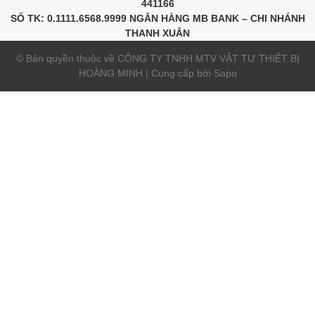
441166
SỐ TK: 0.1111.6568.9999 NGÂN HÀNG MB BANK – CHI NHÁNH
THANH XUÂN
© Bản quyền thuộc về CÔNG TY TNHH MTV VẬT TƯ THIẾT BỊ
HOÀNG MINH | Cung cấp bởi
Sapo