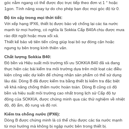
góc nằm ngang có thể được đọc trực tiếp theo đơn vị 1 ° hoặc
1gon. Tính năng xoay tự do cho phép bạn đọc mọi góc độ từ 0.
Độ tin cậy trong mọi thời tiết:
Với xếp hạng IPX6, thiết bị được bảo vệ chống lại các tia nước
mạnh từ mọi hướng, có nghĩa là Sokkia Cấp B40A chịu được mưa
rào đột ngột hoặc mưa xối xả.
Thiết kế bảo vệ tiên tiến cũng giúp loại bỏ sự đóng cặn hoặc
ngưng tụ bên trong kính thiên văn.
Chất lượng Sokkia B40:
Độ bền và Hiệu suất môi trường tối ưu SOKKIA B40 đã và đang
thực hiện các bài kiểm tra môi trường dựa trên một loạt các điều
kiện công việc dự kiến để chứng nhận sản phẩm có thể sử dụng
lâu dài. Dòng B đã được kiểm tra bằng thiết bị kiểm tra đặc biệt
về khả năng chống thấm nước hoàn toàn. Dòng B cũng có độ
bền và hiệu suất môi trường cao nhất trong lịch sử Cấp độ tự
động của SOKKIA, được chứng minh qua các thử nghiệm về nhiệt
độ, độ ẩm, độ rung và độ rơi.
Kiểm tra chống nước (IPX6):
Dòng B được chứng minh là có thể chịu được các tia nước mạnh
từ mọi hướng mà không bị ngập nước bên trong thiết bị.