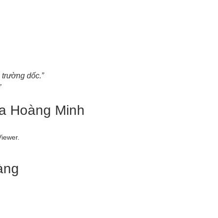
 trường dốc.”
”
Địa Hoàng Minh
Viewer.
àng