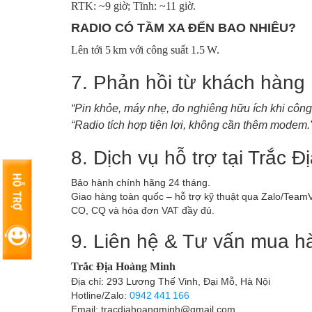
RTK: ~9 giờ; Tĩnh: ~11 giờ.
RADIO CÓ TẦM XA ĐẾN BAO NHIÊU?
Lên tới 5 km với công suất 1.5 W.
7. Phản hồi từ khách hàng
“Pin khỏe, máy nhẹ, đo nghiêng hữu ích khi công
“Radio tích hợp tiện lợi, không cần thêm modem.
8. Dịch vụ hỗ trợ tại Trắc 
Bảo hành chính hãng 24 tháng.
Giao hàng toàn quốc – hỗ trợ kỹ thuật qua Zalo/Team
CO, CQ và hóa đơn VAT đầy đủ.
9. Liên hệ & Tư vấn mua h
Trắc Địa Hoàng Minh
Địa chỉ: 293 Lương Thế Vinh, Đại Mỗ, Hà Nội
Hotline/Zalo:
0942 441 166
Email: tracdiahoangminh@gmail.com