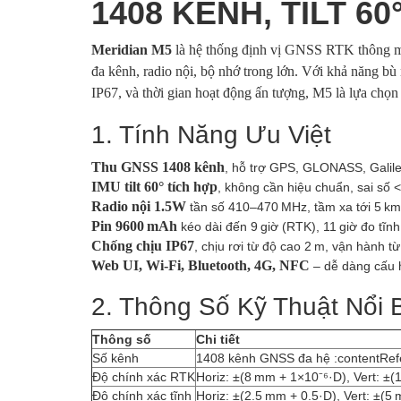
1408 KÊNH, TILT 60
Meridian M5
là hệ thống định vị GNSS RTK thông mi
đa kênh, radio nội, bộ nhớ trong lớn. Với khả năng bù 
IP67, và thời gian hoạt động ấn tượng, M5 là lựa chọn
1. Tính Năng Ưu Việt
Thu GNSS 1408 kênh
, hỗ trợ GPS, GLONASS, Galile
IMU tilt 60° tích hợp
, không cần hiệu chuẩn, sai số 
Radio nội 1.5W
tần số 410–470 MHz, tầm xa tới 5 km,
Pin 9600 mAh
kéo dài đến 9 giờ (RTK), 11 giờ đo tĩnh
Chống chịu IP67
, chịu rơi từ độ cao 2 m, vận hành t
Web UI, Wi‑Fi, Bluetooth, 4G, NFC
– dễ dàng cấu h
2. Thông Số Kỹ Thuật Nổi 
Thông số
Chi tiết
Số kênh
1408 kênh GNSS đa hệ :contentRefe
Độ chính xác RTK
Horiz: ±(8 mm + 1×10⁻⁶·D), Vert: ±(
Độ chính xác tĩnh
Horiz: ±(2.5 mm + 0.5·D), Vert: ±(5