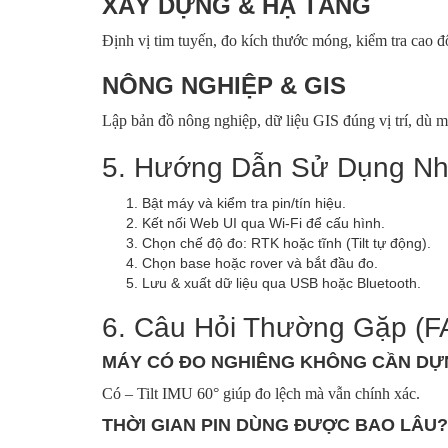
XÂY DỰNG & HẠ TẦNG
Định vị tim tuyến, đo kích thước móng, kiểm tra cao đ
NÔNG NGHIỆP & GIS
Lập bản đồ nông nghiệp, dữ liệu GIS đúng vị trí, dù 
5. Hướng Dẫn Sử Dụng N
Bật máy và kiểm tra pin/tín hiệu.
Kết nối Web UI qua Wi‑Fi để cấu hình.
Chọn chế độ đo: RTK hoặc tĩnh (Tilt tự động).
Chọn base hoặc rover và bắt đầu đo.
Lưu & xuất dữ liệu qua USB hoặc Bluetooth.
6. Câu Hỏi Thường Gặp (F
MÁY CÓ ĐO NGHIÊNG KHÔNG CẦN DỰ
Có – Tilt IMU 60° giúp đo lệch mà vẫn chính xác.
THỜI GIAN PIN DÙNG ĐƯỢC BAO LÂU?