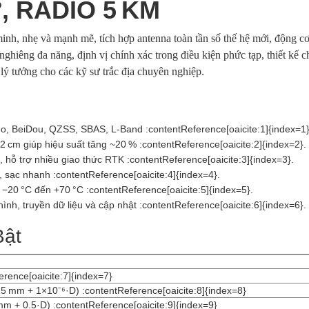
°, RADIO 5 KM
nh, nhẹ và mạnh mẽ, tích hợp antenna toàn tần số thế hệ mới, động 
nghiêng đa năng, định vị chính xác trong điều kiện phức tạp, thiết kế 
 lý tưởng cho các kỹ sư trắc địa chuyên nghiệp.
o, BeiDou, QZSS, SBAS, L‑Band :contentReference[oaicite:1]{index=1}
<2 cm giúp hiệu suất tăng ~20 % :contentReference[oaicite:2]{index=2}.
 hỗ trợ nhiều giao thức RTK :contentReference[oaicite:3]{index=3}.
, sạc nhanh :contentReference[oaicite:4]{index=4}.
ừ −20 °C đến +70 °C :contentReference[oaicite:5]{index=5}.
ình, truyền dữ liệu và cập nhật :contentReference[oaicite:6]{index=6}.
Bật
rence[oaicite:7]{index=7}
15 mm + 1×10⁻⁶·D) :contentReference[oaicite:8]{index=8}
 mm + 0.5·D) :contentReference[oaicite:9]{index=9}