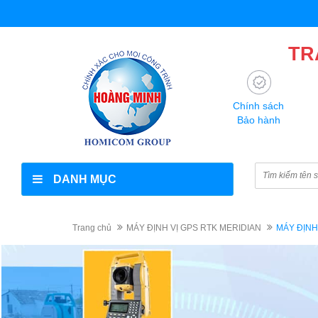
TR
Chính sách
Bảo hành
DANH MỤC
Trang chủ
MÁY ĐỊNH VỊ GPS RTK MERIDIAN
MÁY ĐỊNH