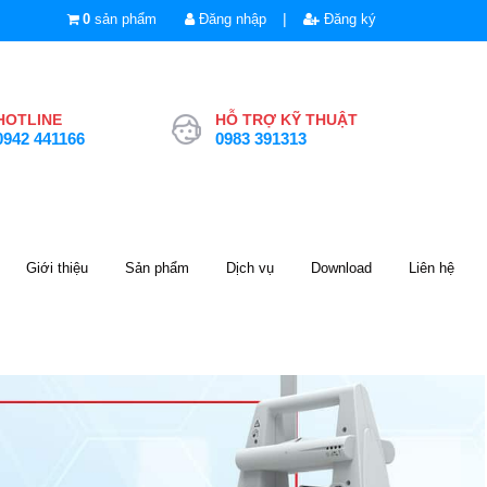
|
0
sản phẩm
Đăng nhập
Đăng ký
HOTLINE
HỖ TRỢ KỸ THUẬT
0942 441166
0983 391313
Giới thiệu
Sản phẩm
Dịch vụ
Download
Liên hệ