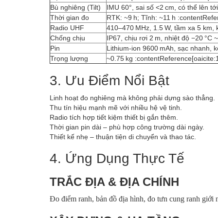
Bù nghiêng (Tilt)
IMU 60°, sai số <2 cm, có thể lên tớ
Thời gian đo
RTK: ~9 h; Tĩnh: ~11 h :contentRefe
Radio UHF
410–470 MHz, 1.5 W, tầm xa 5 km, kế
Chống chịu
IP67, chịu rơi 2 m, nhiệt độ −20 °C 
Pin
Lithium-ion 9600 mAh, sạc nhanh, k
Trọng lượng
~0.75 kg :contentReference[oaicite:
3. Ưu Điểm Nổi Bật
Linh hoạt đo nghiêng mà không phải dựng sào thẳng.
Thu tín hiệu mạnh mẽ với nhiều hệ vệ tinh.
Radio tích hợp tiết kiệm thiết bị gắn thêm.
Thời gian pin dài – phù hợp công trường dài ngày.
Thiết kế nhẹ – thuận tiện di chuyển và thao tác.
4. Ứng Dụng Thực Tế
TRẮC ĐỊA & ĐỊA CHÍNH
Đo điểm ranh, bản đồ địa hình, đo tưn cung ranh giới 