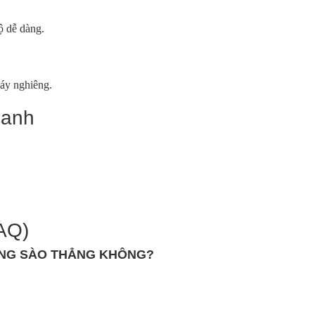
ộ dễ dàng.
máy nghiêng.
hanh
AQ)
NG SÀO THẲNG KHÔNG?