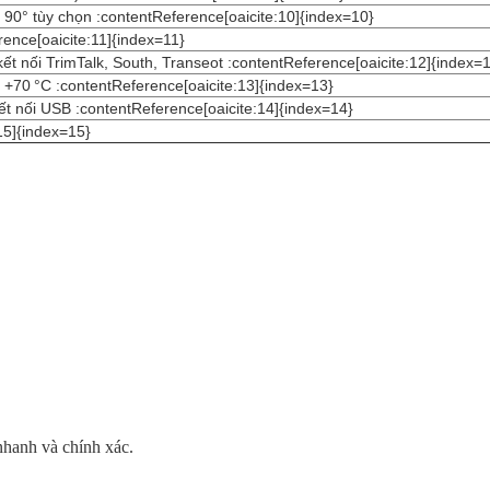
i 90° tùy chọn :contentReference[oaicite:10]{index=10}
rence[oaicite:11]{index=11}
t nối TrimTalk, South, Transeot :contentReference[oaicite:12]{index=
~ +70 °C :contentReference[oaicite:13]{index=13}
ết nối USB :contentReference[oaicite:14]{index=14}
15]{index=15}
nhanh và chính xác.