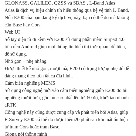
GLONASS, GALILEO, QZSS và SBAS , L-Band Atlas
Atlas là dịch vụ hiệu chỉnh tín hiệu thông qua hệ vệ tinh L-Band.
Nếu E200 của bạn đăng ký dịch vụ này, bạn có thể đo mà không
cần Base hay Cors.
Web UI
Sổ tay điện tử đi kèm với E200 sử dụng phần mềm Surpad 4.0
trên nền Android giúp mọi thông tin hiển thị trực quan, dễ hiểu,
dễ sử dụng.
Nhỏ gọn – nhẹ nhàng
Được thiết kế nhỏ gọn, mượt mà, E200 có trọng lượng nhẹ để dễ
dàng mang theo trên tất cả địa hình.
Cảm biến nghiêng MEMS
Sử dụng công nghệ mới vào cảm biến nghiêng giúp E200 đo bù
nghiêng mượt hơn, góc bù cao nhất lên tới 60 độ, khởi tạo nhanh.
aRTK
Công nghệ này cũng được cung cấp và phát triển bởi Atlas, giúp
E-Survey E200 có thể đo được thêm20 phút sau khi mất tín hiệu
từ trạm Cors hoặc trạm Base.
Giọng nói thông minh