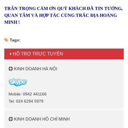
TRÂN TRỌNG CẢM ƠN QUÝ KHÁCH ĐÃ TIN TƯỞNG,
QUAN TÂM VÀ HỢP TÁC CÙNG TRẮC ĐỊA HOÀNG
MINH !
Tags:
HỖ TRỢ TRỰC TUYẾN
KINH DOANH HÀ NỘI
Mobile: 0942 441166
Tel: 024 6294 5979
KINH DOANH HỒ CHÍ MINH