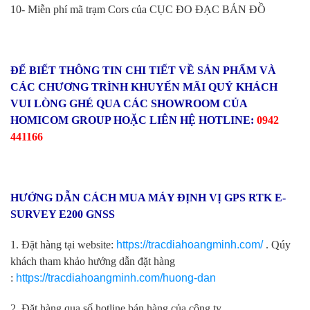
10- Miễn phí mã trạm Cors của CỤC ĐO ĐẠC BẢN ĐỒ
ĐỂ BIẾT THÔNG TIN CHI TIẾT VỀ SẢN PHẨM VÀ
CÁC CHƯƠNG TRÌNH KHUYẾN MÃI QUÝ KHÁCH
VUI LÒNG GHÉ QUA CÁC SHOWROOM CỦA
HOMICOM GROUP HOẶC LIÊN HỆ HOTLINE:
0942
441166
HƯỚNG DẪN CÁCH MUA MÁY ĐỊNH VỊ GPS RTK E-
SURVEY E200 GNSS
1. Đặt hàng tại website:
https://tracdiahoangminh.com/
. Qúy
khách tham khảo hướng dẫn đặt hàng
:
https://tracdiahoangminh.com/huong-dan
2. Đặt hàng qua số hotline bán hàng của công ty