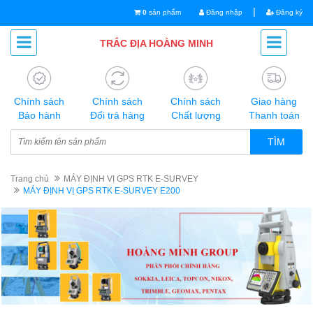
|
0
sản phẩm
Đăng nhập
Đăng ký
TRẮC ĐỊA HOÀNG MINH
Chính sách
Chính sách
Chính sách
Giao hàng
Bảo hành
Đổi trả hàng
Chất lượng
Thanh toán
TÌM
Trang chủ
MÁY ĐỊNH VỊ GPS RTK E-SURVEY
MÁY ĐỊNH VỊ GPS RTK E-SURVEY E200