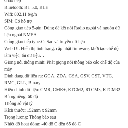
Giao tiếp
Bluetooth: BT 5.0, BLE
Wifi: 802.11 b/g/n
SIM: Có hỗ trợ
Cổng giao tiếp 5-pin: Dùng để kết nối Radio ngoài và nguồn dữ
liệu ngoài NMEA
Cổng giao tiếp type-C: Sạc và truyền dữ liệu
Web UI: Hiển thị tình trạng, cập nhật firmware, khởi tạo chế độ
làm việc, tải dữ liệu…
Giọng nói thông minh: Phát giọng nói thông báo các chế độ của
máy
Định dạng dữ liệu ra: GGA, ZDA, GSA, GSV, GST, VTG,
RMC, GLL, Binary
Hiệu chỉnh dữ liệu: CMR, CMR+, RTCM2, RTCM3, RTCM32
Bù nghiêng: 60 độ
Thông số vật lý
Kích thước: 152mm x 92mm
Trọng lương: Thông báo sau
Nhiệt độ hoạt động: -40 độ C đến 65 độ C