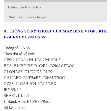
Thông tin thanh toán
Chính sách vận chuyển
A. THÔNG SỐ KỸ THUẬT CỦA MÁY ĐỊNH VỊ GPS RTK
E-SURVEY E200 GNSS:
Thông số GNSS
Theo dõi hệ vệ tinh:
GPS: L1CA/L1P/L1C/L2P/L2C/L5
BDS: B1I/B2I/B3I/B1C/B2a/B2b/ACEBOC
GLONASS: G1/G2/G3, P1/P2
GALILEO: E1/E5a/E5b/E6/ALTBOC
QZSS: L1CA/L1C/L2C/L5/LEX
IRNSS: L5
SBAS1: L1, L5
L-Band: Atlas H10/H30/Basic
Số kênh: 800