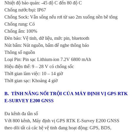
Nhiệt độ bảo quản: -45 độ C đến 80 độ C
Chống nước/bụi: IP67
Chống Sock: Vẫn sống nếu rơi từ sao 2m xuống nền bê tông
Chống rung: Có
Chống ẩm: 100%
Đèn báo: Vệ tinh, dữ liệu, mức pin, bluetooth
Nút bấm: Nút nguồn, bấm để nghe thông báo
Thông số nguồn
Loại Pin: Pin sạc Lithium-ion 7.2V 6800 mAh
Hiệu điện thế: 9 – 28 V có chống sốc
Thời gian làm việc: 10 – 14 giờ
Thời gian sạc: Khoảng 4 giờ
B. TÍNH NĂNG NỔI TRỘI CỦA MÁY ĐỊNH VỊ GPS RTK
E-SURVEY E200 GNSS
Đa kênh đa tần số
Với 800 kênh, Máy định vị GPS RTK E-Survey E200 GNSS
theo dõi tất cả các hệ vệ tinh đang hoạt động: GPS, BDS,